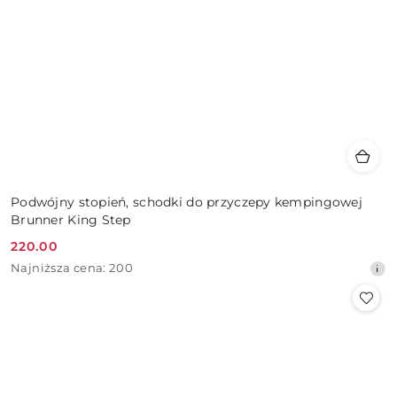
Podwójny stopień, schodki do przyczepy kempingowej
Brunner King Step
220.00
Cena
Najniższa
Najniższa cena:
200
promocyjna:
cena
z
30
dni
przed
obniżką