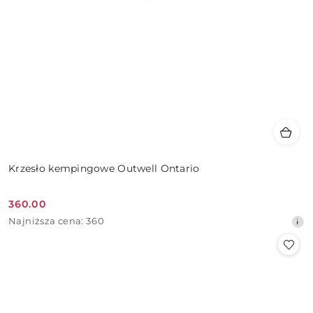
Krzesło kempingowe Outwell Ontario
360.00
Cena
Najniższa
Najniższa cena:
360
promocyjna:
cena
z
30
dni
przed
obniżką