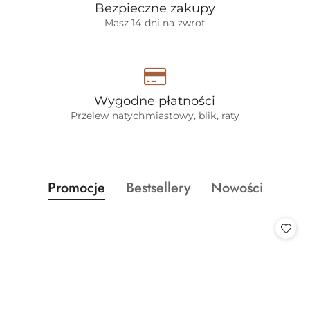
Bezpieczne zakupy
Masz 14 dni na zwrot
Wygodne płatności
Przelew natychmiastowy, blik, raty
Produkty
Produkty
Produkty
Promocje
Bestsellery
Nowości
Pomiń karuzelę produktów
o
o
o
statusie:
statusie:
statusie: