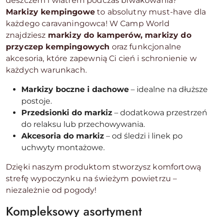
deszczem i wiatrem podczas biwakowania?
Markizy kempingowe
to absolutny must-have dla
każdego caravaningowca! W Camp World
znajdziesz
markizy do kamperów, markizy do
przyczep kempingowych
oraz funkcjonalne
akcesoria, które zapewnią Ci cień i schronienie w
każdych warunkach.
Markizy boczne i dachowe
– idealne na dłuższe
postoje.
Przedsionki do markiz
– dodatkowa przestrzeń
do relaksu lub przechowywania.
Akcesoria do markiz
– od śledzi i linek po
uchwyty montażowe.
Dzięki naszym produktom stworzysz komfortową
strefę wypoczynku na świeżym powietrzu –
niezależnie od pogody!
Kompleksowy asortyment