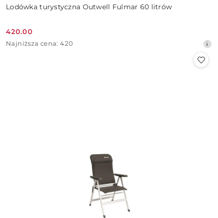
Lodówka turystyczna Outwell Fulmar 60 litrów
420.00
Cena
Najniższa
Najniższa cena:
420
promocyjna:
cena
z
30
dni
przed
obniżką