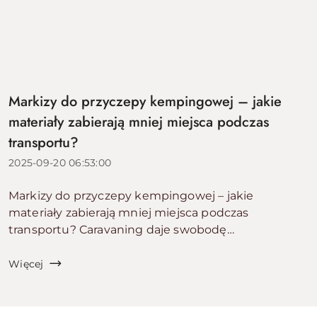
Markizy do przyczepy kempingowej – jakie
materiały zabierają mniej miejsca podczas
transportu?
2025-09-20 06:53:00
Markizy do przyczepy kempingowej – jakie
materiały zabierają mniej miejsca podczas
transportu? Caravaning daje swobodę
podróżowania, pozwala zaplanować wypad z rodziną
czy przyjaciółmi i stworzyć własny azyl z dala od
Więcej
tłumów. Je...