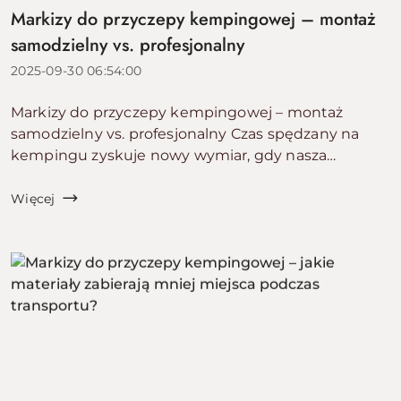
Markizy do przyczepy kempingowej – montaż
samodzielny vs. profesjonalny
2025-09-30 06:54:00
Markizy do przyczepy kempingowej – montaż
samodzielny vs. profesjonalny Czas spędzany na
kempingu zyskuje nowy wymiar, gdy nasza
przestrzeń wokół przyczepy kempingowej staje się
miejscem wygodnym i przyjaznym bez względu na
Więcej
pogodę. Właściwie ...