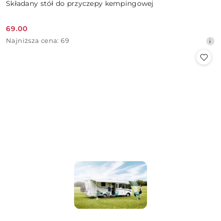
Składany stół do przyczepy kempingowej
69.00
Cena
Najniższa
Najniższa cena:
69
promocyjna:
cena
z
30
dni
przed
obniżką