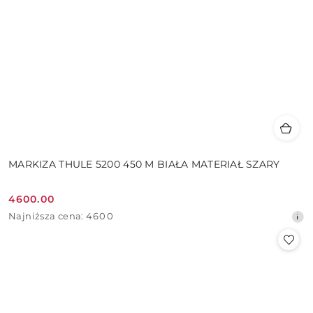
MARKIZA THULE 5200 450 M BIAŁA MATERIAŁ SZARY
4600.00
Cena
Najniższa
Najniższa cena:
4600
promocyjna:
cena
z
30
dni
przed
obniżką