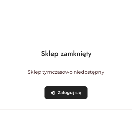
DO KOSZYKA
DO KOSZYKA
zamarzaniu Yachticon 5L
Poziomica trójkątna dwuosio
Sklep zamknięty
)
(0)
17.00
Cena:
Sklep tymczasowo niedostępny
Zaloguj się