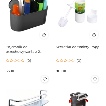
Pojemnik do
Szczotka do toalety Popy
przechowywania z 2
przyssawkami do 6 kg,
(0)
(0)
antracyt
53.00
90.00
Cena:
Cena: