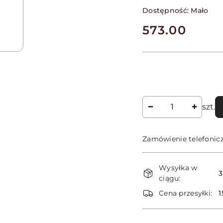
Dostępność:
Mało
cena:
573.00
Ilość
szt.
Zamówienie telefonic
Dostępność
Wysyłka w
i
3
ciągu:
dostawa
Cena przesyłki:
1