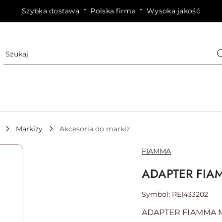
Szybka dostawa * Polska firma * Wysoka jakość
Markizy
Akcesoria do markiz
NAZWA
FIAMMA
PRODUCENTA:
ADAPTER FIAM
Symbol:
REI433202
ADAPTER FIAMMA M