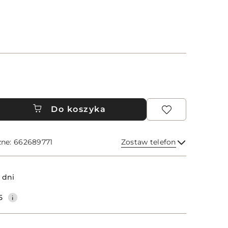
Do koszyka
zne: 662689771
Zostaw telefon
Wyślij
 dni
5