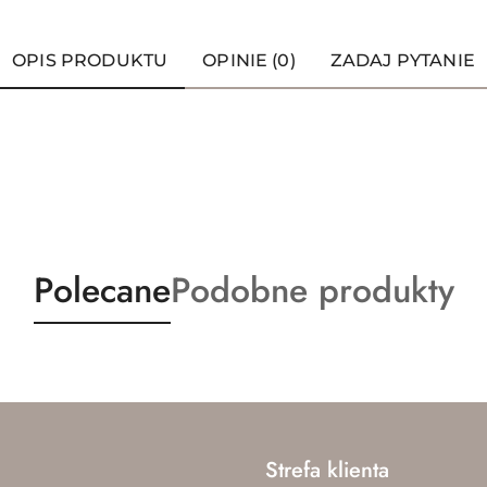
OPIS PRODUKTU
OPINIE (0)
ZADAJ PYTANIE
Produkty
Produkty
Polecane
Podobne produkty
o
o
statusie:
statusie:
Strefa klienta