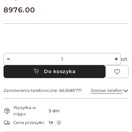
cena:
8976.00
Ilość
szt.
Do koszyka
Zamówienie telefoniczne: 662689771
Zostaw telefon
Dostępność
Wysyłka w
i
3 dni
ciągu:
dostawa
Wyślij
Cena przesyłki:
19