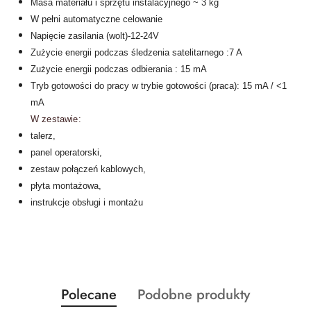
Masa materiału i sprzętu instalacyjnego ~ 3 kg
W pełni automatyczne celowanie
Napięcie zasilania (wolt)-12-24V
Zużycie energii podczas śledzenia satelitarnego :7 A
Zużycie energii podczas odbierania : 15 mA
Tryb gotowości do pracy w trybie gotowości (praca): 15 mA / <1
mA
W zestawie:
talerz,
panel operatorski,
zestaw połączeń kablowych,
płyta montażowa,
instrukcje obsługi i montażu
Produkty
Produkty
Polecane
Podobne produkty
Pomiń karuzelę produktów