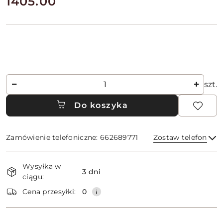
cena:
1405.00
Ilość
szt.
Do koszyka
Zamówienie telefoniczne: 662689771
Zostaw telefon
Dostępność
Wysyłka w
i
3 dni
ciągu:
dostawa
Wyślij
Cena przesyłki:
0