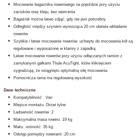
Mocowanie bagażnika rowerowego na pojeździe przy użyciu
zacisków oraz kleju, bez wiercenia
Bagażnik można łatwo zdjąć, gdy nie jest potrzebny
Odległość między szynami wynosząca 20 cm ułatwia wkładanie
rowerów
Szybkie i łatwe mocowanie rowerów: uchwyty do mocowania kół są
regulowane i wyposażone w klamry z zapadką
Łatwe mocowanie rowerów przy użyciu odłączanych ramion z
zamykanymi gałkami Thule AcuTight, które kliknięciem
sygnalizują, że osiągnięto optymalną siłę mocowania
Pomocnicza rama ma regulowaną wysokość
Dane techniczne
Kompatybilność : Van
Miejsce montażu :Drzwi tylne
Ładowność rowerów :2
Maksymalna masa roweru :19 kg
Maks. nośność: 35 kg
Odstęp pomiędzy rowerami :20 cm