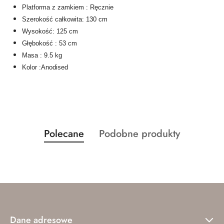
Platforma z zamkiem : Ręcznie
Szerokość całkowita: 130 cm
Wysokość: 125 cm
Głębokość : 53 cm
Masa : 9.5 kg
Kolor :Anodised
Produkty
Produkty
Polecane
Podobne produkty
Pomiń karuzelę produktów
o
o
statusie:
statusie:
Dane adresowe