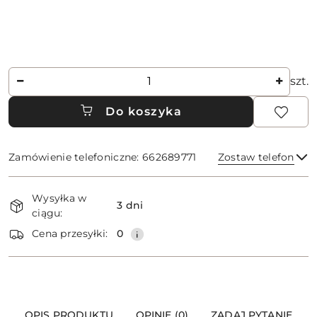
Ilość
szt.
Do koszyka
Zamówienie telefoniczne: 662689771
Zostaw telefon
Dostępność
Wysyłka w
i
3 dni
ciągu:
dostawa
Wyślij
Cena przesyłki:
0
OPIS PRODUKTU
OPINIE (0)
ZADAJ PYTANIE