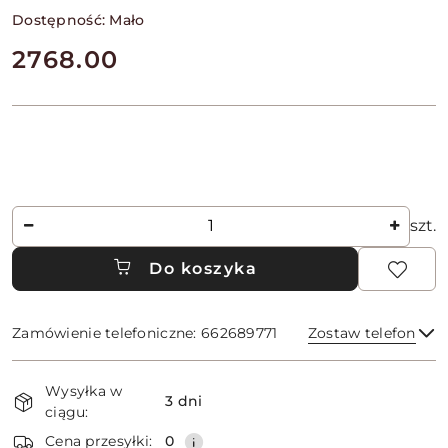
Dostępność:
Mało
cena:
2768.00
Ilość
szt.
Do koszyka
Zamówienie telefoniczne: 662689771
Zostaw telefon
Dostępność
Wysyłka w
i
3 dni
ciągu:
dostawa
Wyślij
Cena przesyłki:
0