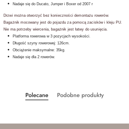
Nadaje się do Ducato, Jumper i Boxer od 2007 r
Drzwi można otworzyć bez konieczności demontażu rowerów.
Bagażnik mocowany jest do pojazdu za pomocą zacisków i kleju PU.
Nie ma potrzeby wiercenia, bagażnik jest łatwy do usunięcia.
Platforma rowerowa w 3 pozycjach wysokości.
Długość szyny rowerowej: 126cm.
Obciążenie maksymalne: 35kg.
Nadaje się dla 2 rowerów.
Produkty
Produkty
Polecane
Podobne produkty
Pomiń karuzelę produktów
o
o
statusie:
statusie: