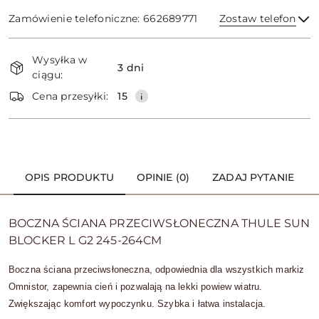
Zamówienie telefoniczne: 662689771
Zostaw telefon
Dostępność
Wysyłka w
i
3 dni
ciągu:
dostawa
Wyślij
Cena przesyłki:
15
OPIS PRODUKTU
OPINIE (0)
ZADAJ PYTANIE
BOCZNA ŚCIANA PRZECIWSŁONECZNA THULE SUN
BLOCKER L G2 245-264CM
Boczna ściana przeciwsłoneczna, odpowiednia dla wszystkich markiz
Omnistor, zapewnia cień i pozwalają na lekki powiew wiatru.
Zwiększając komfort wypoczynku. Szybka i łatwa instalacja.