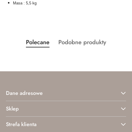
Masa : 5,5 kg
Produkty
Produkty
Polecane
Podobne produkty
Pomiń karuzelę produktów
o
o
statusie:
statusie:
Dane adresowe
Sklep
Strefa klienta