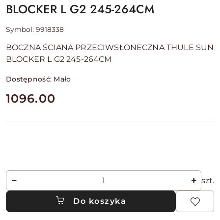
BLOCKER L G2 245-264CM
Symbol:
9918338
BOCZNA ŚCIANA PRZECIWSŁONECZNA THULE SUN
BLOCKER L G2 245-264CM
Dostępność:
Mało
cena:
1096.00
Ilość
szt.
Do koszyka