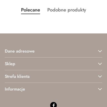
Produkty
Produkty
Polecane
Podobne produkty
Pomiń karuzelę produktów
o
o
statusie:
statusie:
Dane adresowe
Sklep
Strefa klienta
Informacje