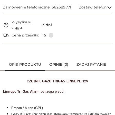
Zamówienie telefoniczne: 662689771
Zostaw telefon
Dostępność
Wysyłka w
i
3 dni
ciągu:
dostawa
Wyślij
Cena przesyłki:
15
OPIS PRODUKTU
OPINIE (0)
ZADAJ PYTANIE
CZUJNIK GAZU TRIGAS LINNEPE 12V
Linnepe Tri Gas Alarm
ostrzega przed:
Propan / butan (GPL)
Gazy KO (czujnik gazu jest sterowany temperaturą i działa również