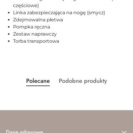
częściowe)
Linka zabezpieczająca na nogę (smycz)
Zdejmowalna płetwa
Pompka ręczna
Zestaw naprawczy
Torba transportowa
Produkty
Produkty
Polecane
Podobne produkty
Pomiń karuzelę produktów
o
o
statusie:
statusie:
Dane adresowe