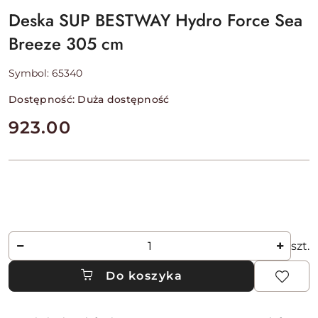
Deska SUP BESTWAY Hydro Force Sea
Breeze 305 cm
Symbol:
65340
Dostępność:
Duża dostępność
cena:
923.00
Ilość
szt.
Do koszyka