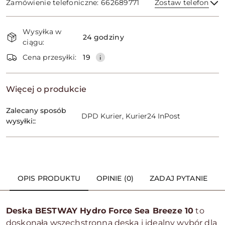
Zamówienie telefoniczne: 662689771
Zostaw telefon
Dostępność
Wysyłka w
i
24 godziny
ciągu:
dostawa
Wyślij
Cena przesyłki:
19
Więcej o produkcie
Zalecany sposób
DPD Kurier, Kurier24 InPost
wysyłki::
OPIS PRODUKTU
OPINIE (0)
ZADAJ PYTANIE
Deska BESTWAY Hydro Force Sea Breeze 10
to
doskonała wszechstronna deska i idealny wybór dla