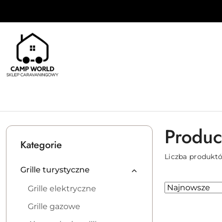
Przejdź do treści głównej
Przejdź do wyszukiwarki
Przejdź do moje konto
Przejdź do menu głównego
Przejdź do stopki
Produc
Kategorie
Liczba produkt
Grille turystyczne
Zastosowano
Sortuj
Grille elektryczne
według
sortowanie:
Grille gazowe
Najnowsze.