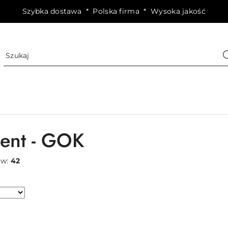
Szybka dostawa * Polska firma * Wysoka jakość
ent - GOK
ów:
42