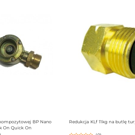
DO KOSZYKA
DO KOSZYKA
i kompozytowej BP Nano
Redukcja KLf 11kg na butlę tu
ck On Quick On
)
(0)