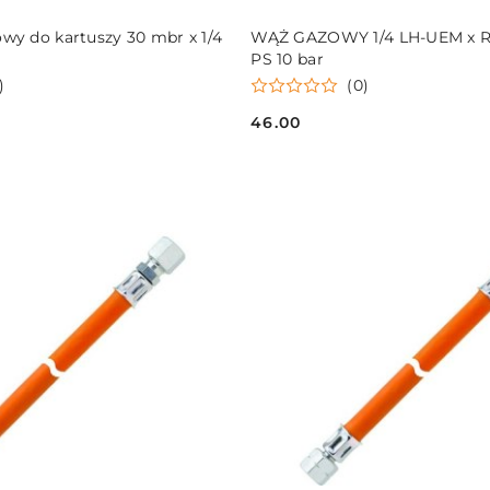
DO KOSZYKA
DO KOSZYKA
wy do kartuszy 30 mbr x 1/4
WĄŻ GAZOWY 1/4 LH-UEM x RV
PS 10 bar
)
(0)
46.00
Cena: