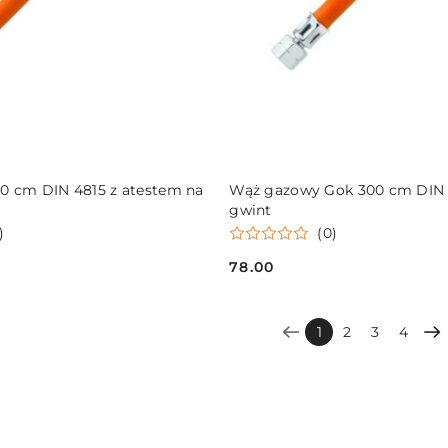
DO KOSZYKA
DO KOSZYKA
0 cm DIN 4815 z atestem na
Wąż gazowy Gok 300 cm DIN 1
gwint
)
(0)
78.00
Cena:
1
2
3
4