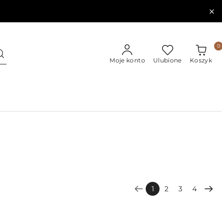
0
Moje konto
Ulubione
Koszyk
1
2
3
4