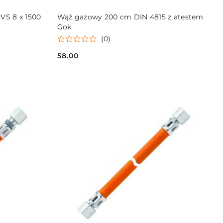
DO KOSZYKA
S 8 x 1500
Wąż gazowy 200 cm DIN 4815 z atestem
Gok
(0)
58.00
Cena: