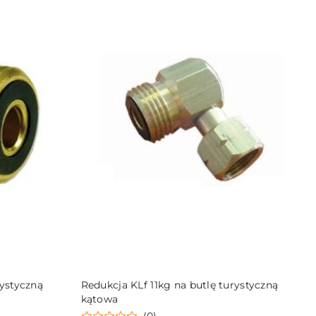
DO KOSZYKA
rystyczną
Redukcja KLf 11kg na butlę turystyczną
kątowa
(0)