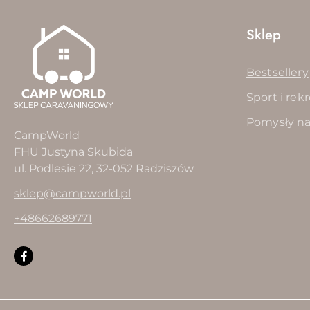
Sklep
Bestsellery
Sport i rek
Pomysły na
CampWorld
FHU Justyna Skubida
ul. Podlesie 22, 32-052 Radziszów
sklep@campworld.pl
+48662689771