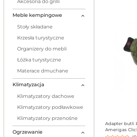
Akcesoria do grilli
Meble kempingowe
Stoły składane
Krzesła turystyczne
Organizery do mebli
Łóżka turystyczne
Materace dmuchane
Klimatyzacja
Klimatyzatory dachowe
Klimatyzatory podławkowe
Klimatyzatory przenośne
Adapter butl
Amerigas Cli
Ogrzewanie
(0