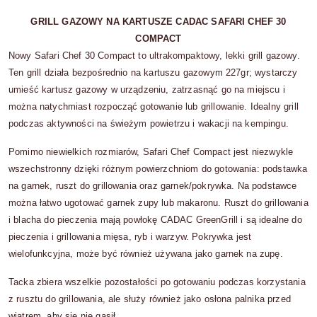
GRILL GAZOWY NA KARTUSZE CADAC SAFARI CHEF 30
COMPACT
Nowy Safari Chef 30 Compact to ultrakompaktowy, lekki grill gazowy.
Ten grill działa bezpośrednio na kartuszu gazowym 227gr; wystarczy
umieść kartusz gazowy w urządzeniu, zatrzasnąć go na miejscu i
można natychmiast rozpocząć gotowanie lub grillowanie. Idealny grill
podczas aktywności na świeżym powietrzu i wakacji na kempingu.
Pomimo niewielkich rozmiarów, Safari Chef Compact jest niezwykle
wszechstronny dzięki różnym powierzchniom do gotowania: podstawka
na garnek, ruszt do grillowania oraz garnek/pokrywka. Na podstawce
można łatwo ugotować garnek zupy lub makaronu. Ruszt do grillowania
i blacha do pieczenia mają powłokę CADAC GreenGrill i są idealne do
pieczenia i grillowania mięsa, ryb i warzyw. Pokrywka jest
wielofunkcyjna, może być również używana jako garnek na zupę.
Tacka zbiera wszelkie pozostałości po gotowaniu podczas korzystania
z rusztu do grillowania, ale służy również jako osłona palnika przed
wiatrem, aby się nie gasił.