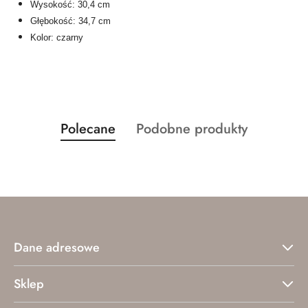
Wysokość: 30,4 cm
Głębokość: 34,7 cm
Kolor: czarny
Produkty
Produkty
Polecane
Podobne produkty
Pomiń karuzelę produktów
o
o
statusie:
statusie:
Dane adresowe
Sklep