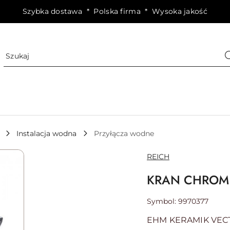
Szybka dostawa * Polska firma * Wysoka jakość
Instalacja wodna
Przyłącza wodne
NAZWA
REICH
PRODUCENTA:
KRAN CHROM 
Symbol:
9970377
EHM KERAMIK VEC