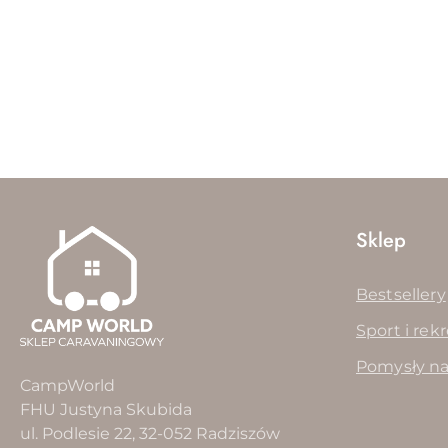
Pomiń karuzelę produktów
Sklep
Bestsellery
Sport i rek
Pomysły na
CampWorld
FHU Justyna Skubida
ul. Podlesie 22, 32-052 Radziszów