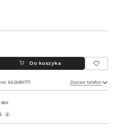
Do koszyka
zne: 662689771
Zostaw telefon
Wyślij
 dni
5