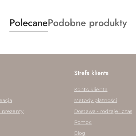
Produkty
Produkty
Polecane
Podobne produkty
o
o
statusie:
statusie:
Strefa klienta
Konto klienta
reacja
Metody płatności
 prezenty
Dostawa - rodzaje i czas
Pomoc
Blog