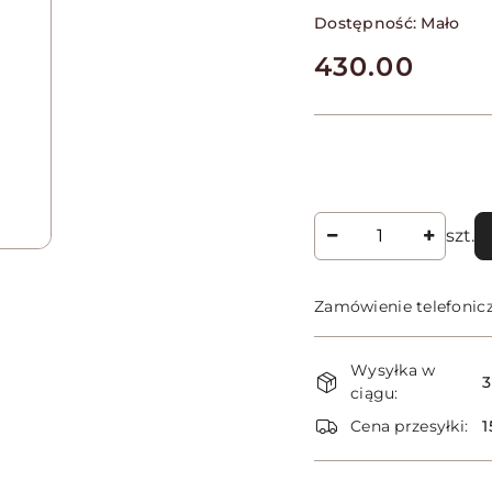
Dostępność:
Mało
cena:
430.00
Ilość
szt.
Zamówienie telefonic
Dostępność
Wysyłka w
i
3
ciągu:
dostawa
Cena przesyłki:
1