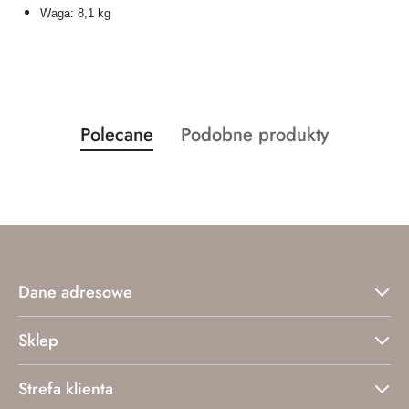
Waga: 8,1 kg
Produkty
Produkty
Polecane
Podobne produkty
Pomiń karuzelę produktów
o
o
statusie:
statusie:
Dane adresowe
Sklep
Strefa klienta