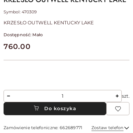
Symbol:
470309
KRZESŁO OUTWELL KENTUCKY LAKE
Dostępność:
Mało
cena:
760.00
Ilość
szt.
Do koszyka
Zamówienie telefoniczne: 662689771
Zostaw telefon