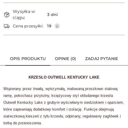
Dostępność
Wysyłka w
i
3 dni
ciągu:
dostawa
Wyślij
Cena przesyłki:
19
OPIS PRODUKTU
OPINIE (0)
ZADAJ PYTANIE
KRZESŁO OUTWELL KENTUCKY LAKE
Wspierany przez trwałą, wytrzymałą, malowaną proszkowo stalową
ramę, pokochasz przytulny, księżycowy styl składanego krzesła
Outwell Kentucky Lake z grubym wyściełanym siedziskiem i oparciem,
które zapewniają dodatkowy komfort i izolację.
Funkcje obejmują
siateczkową kieszeń z tyłu krzesła, odpinany, regulowany zagłówek i
torbę do przenoszenia.