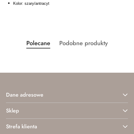
Kolor: szary/antracyt
Produkty
Produkty
Polecane
Podobne produkty
Pomiń karuzelę produktów
o
o
statusie:
statusie:
Dane adresowe
Sklep
Strefa klienta