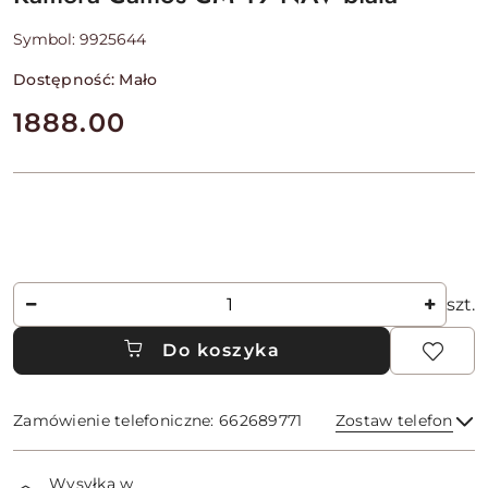
Symbol:
9925644
Dostępność:
Mało
cena:
1888.00
Ilość
szt.
Do koszyka
Zamówienie telefoniczne: 662689771
Zostaw telefon
Dostępność
Wysyłka w