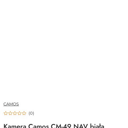
NAZWA
CAMOS
PRODUCENTA:
(0)
Kamera Camos CM-49 NAV biała