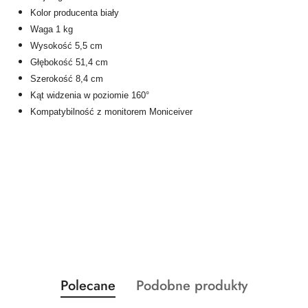
Kolor producenta biały
Waga 1 kg
Wysokość 5,5 cm
Głębokość 51,4 cm
Szerokość 8,4 cm
Kąt widzenia w poziomie 160°
Kompatybilność z monitorem Moniceiver
Produkty
Produkty
Polecane
Podobne produkty
Pomiń karuzelę produktów
o
o