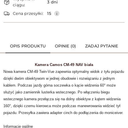
i
3 dni
ciągu:
dostawa
Wyślij
Cena przesyłki:
15
OPIS PRODUKTU
OPINIE (0)
ZADAJ PYTANIE
Kamera Camos CM-49 NAV biała
Nowa kamera CM-49 Twin-Vue zapewnia optymalny widok z tyłu pojazdu
dzięki dwóm obiektywom w jednej obudowie i rozwiązaniu z jednym
kablem.
Podczas jazdy górna soczewka o kącie widzenia 60° może
służyć jako zamiennik lusterka wstecznego.
Po włączeniu biegu
wstecznego kamera przełącza się na dolny obiektyw z kątem widzenia
160°, dzięki czemu kierowca może podczas manewrowania widzieć tył
pojazdu.
Przesyłka zawiera adapter cinch do podłączenia do moniceiver.
Informacje ogólne