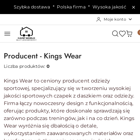
Przejdź do treści głównej
Przejdź do wyszukiwarki
Przejdź do moje konto
Przejdź do menu głównego
Przejdź do stopki
Szybka dostawa * Polska firma * Wysoka jakość
Moje konto
Producent - Kings Wear
Liczba produktów:
0
Kings Wear to ceniony producent odzieży
sportowej, specjalizujący się w tworzeniu wysokiej
jakości sportowych czapek z daszkiem oraz odzieży.
Firma łączy nowoczesny design z funkcjonalnością,
oferując produkty, które doskonale sprawdzają się
zarówno podczas treningów, jak i na co dzień. Kings
Wear wyróżnia się dbałością o detale,
wykorzystaniem zaawansowanych materiałów oraz