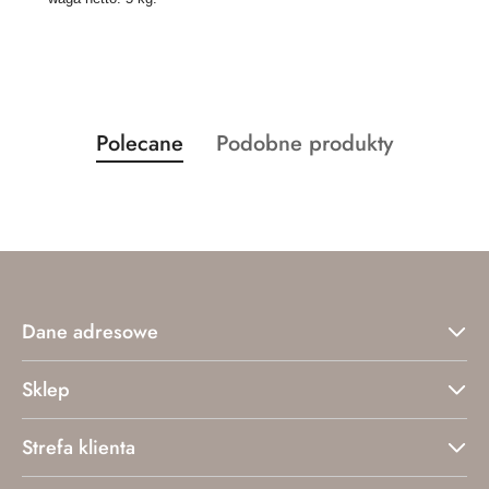
Produkty
Produkty
Polecane
Podobne produkty
Pomiń karuzelę produktów
o
o
statusie:
statusie:
Dane adresowe
Sklep
Strefa klienta