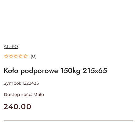
NAZWA
AL.-KO
PRODUCENTA:
(0)
Koło podporowe 150kg 215x65
Symbol:
1222435
Dostępność:
Mało
cena:
240.00