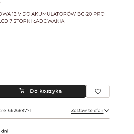
P
OWA 12 V DO AKUMULATORÓW BC-20 PRO
) LCD 7 STOPNI ŁADOWANIA
Do koszyka
zne: 662689771
Zostaw telefon
Wyślij
 dni