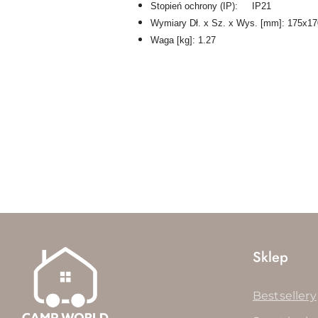
Stopień ochrony (IP): IP21
Wymiary Dł. x Sz. x Wys. [mm]: 175x1
Waga [kg]: 1.27
Pomiń karuzelę produktów
Sklep
Bestsellery