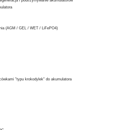
regeneracja i podtrzymywanie akumulatorów
ulatora
ania (AGM / GEL / WET / LiFePO4)
cówkami "typu krokodylek" do akumulatora