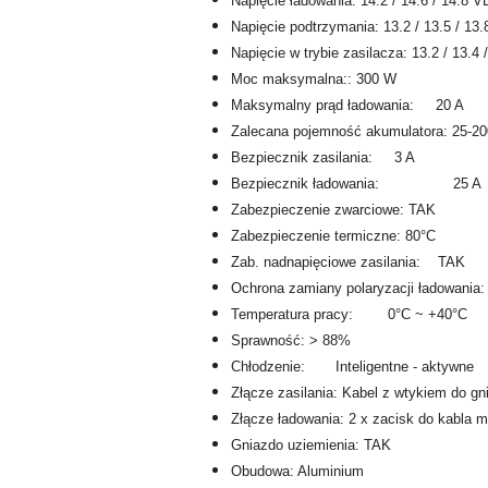
Napięcie ładowania: 14.2 / 14.6 / 14.8 
Napięcie podtrzymania: 13.2 / 13.5 / 13
Napięcie w trybie zasilacza: 13.2 / 13.4
Moc maksymalna:: 300 W
Maksymalny prąd ładowania: 20 A
Zalecana pojemność akumulatora: 25-20
Bezpiecznik zasilania: 3 A
Bezpiecznik ładowania: 25 A
Zabezpieczenie zwarciowe: TAK
Zabezpieczenie termiczne: 80°C
Zab. nadnapięciowe zasilania: TAK
Ochrona zamiany polaryzacji ładowania:
Temperatura pracy: 0°C ~ +40°C
Sprawność: > 88%
Chłodzenie: Inteligentne - aktywne
Złącze zasilania: Kabel z wtykiem do 
Złącze ładowania: 2 x zacisk do kabla
Gniazdo uziemienia: TAK
Obudowa: Aluminium