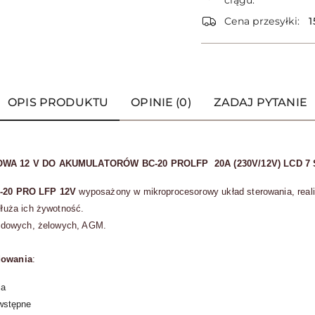
ciągu:
dostawa
Cena przesyłki:
1
OPIS PRODUKTU
OPINIE (0)
ZADAJ PYTANIE
WA 12 V DO AKUMULATORÓW BC-20 PROLFP 20A (230V/12V) LCD 7
-20 PRO LFP 12V
wyposażony w mikroprocesorowy układ sterowania, real
łuża ich żywotność.
odowych, żelowych, AGM.
dowania
:
ja
wstępne