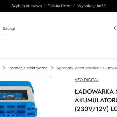
Szybka dostawa * Polska firma * Wysoka jakość
Instalacja elektryczna
Agregaty, przetwornice i akumul
NAZWA
AZO DIGITAL
PRODUCENTA:
ŁADOWARKA S
AKUMULATORÓ
(230V/12V) 