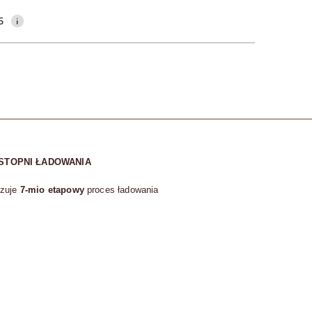
5
 STOPNI ŁADOWANIA
izuje
7-mio etapowy
proces ładowania