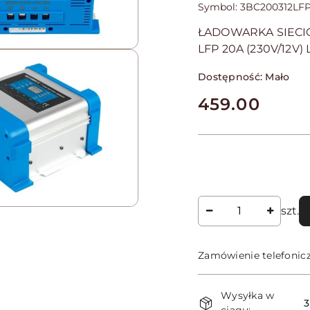
Symbol:
3BC200312LF
ŁADOWARKA SIECI
LFP 20A (230V/12V
Dostępność:
Mało
cena:
459.00
Ilość
szt.
Zamówienie telefonic
Dostępność
Wysyłka w
i
3