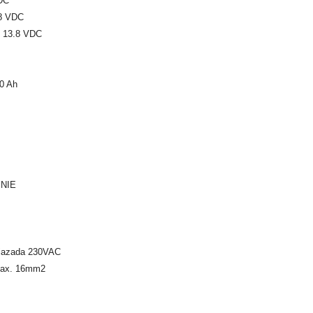
VDC
.8 VDC
 / 13.8 VDC
0 Ah
 NIE
gniazada 230VAC
 max. 16mm2