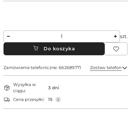
Ilość
szt.
Do koszyka
Zamówienie telefoniczne: 662689771
Zostaw telefon
Dostępność
Wysyłka w
i
3 dni
ciągu:
dostawa
Wyślij
Cena przesyłki:
15