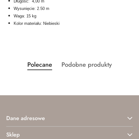
Długość: 4,00 m
Wysunięcie: 2.50 m
Waga: 15 kg
Kolor materiału: Niebieski
Produkty
Produkty
Polecane
Podobne produkty
Pomiń karuzelę produktów
o
o
statusie:
statusie:
Dane adresowe
Sklep