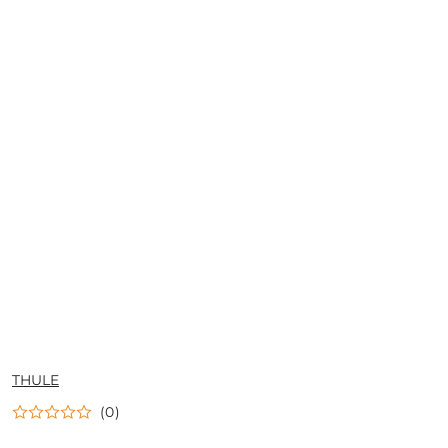
NAZWA
THULE
PRODUCENTA:
(0)