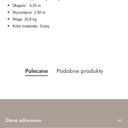
Długość: 4,25 m
Wysunięcie: 2.50 m
Waga: 15,8 kg
Kolor materiału: Szary
Produkty
Produkty
Polecane
Podobne produkty
Pomiń karuzelę produktów
o
o
statusie:
statusie:
Dane adresowe