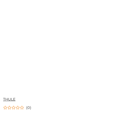
NAZWA
THULE
PRODUCENTA:
(0)