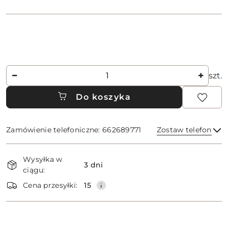
Ilość
szt.
Do koszyka
Zamówienie telefoniczne: 662689771
Zostaw telefon
Dostępność
Wysyłka w
i
3 dni
ciągu:
dostawa
Wyślij
Cena przesyłki:
15