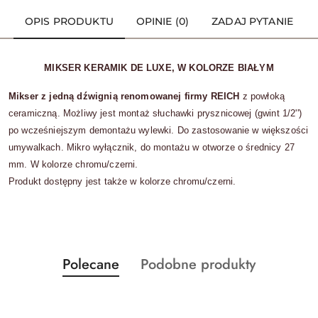
OPIS PRODUKTU
OPINIE (0)
ZADAJ PYTANIE
MIKSER KERAMIK DE LUXE, W KOLORZE BIAŁYM
Mikser z jedną dźwignią renomowanej firmy REICH
z powłoką
ceramiczną. Możliwy jest montaż słuchawki prysznicowej (gwint 1/2'')
po wcześniejszym demontażu wylewki. Do zastosowanie w większości
umywalkach. Mikro wyłącznik, do montażu w otworze o średnicy 27
mm. W kolorze chromu/czerni.
Produkt dostępny jest także w kolorze chromu/czerni.
Produkty
Produkty
Polecane
Podobne produkty
Pomiń karuzelę produktów
o
o
statusie:
statusie: