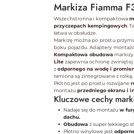
Markiza Fiamma F3
Wszechstronna i kompaktowa
m
przyczepach kempingowych
. 
łatwa w obsłudze.
Markizę można po prostu przym
boku pojazdu. Adaptery montażo
Kompaktowa obudowa
markizy
Lite
zapewnia ochronę zwinięte
z
odpornego na wodę i promie
ramiona są zintegrowane z rolką.
Płótno jest po prostu rozwijane
r
montażu
przedniego ekranu i 
Kluczowe cechy mark
Nadaje się do montażu
w fur
dachu.
Obudowa
z super lekkiego 
Płótno winylowe jest
odporne