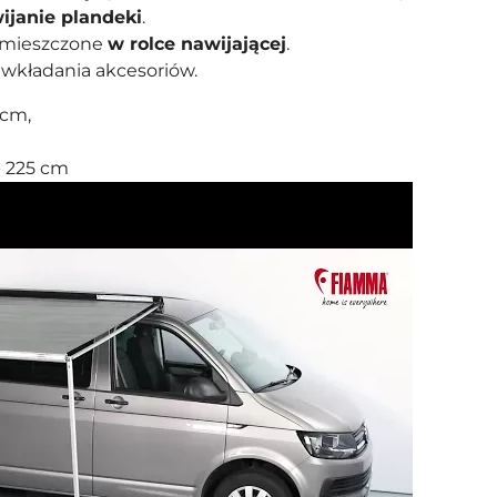
wijanie plandeki
.
umieszczone
w rolce nawijającej
.
 wkładania akcesoriów.
 cm,
- 225 cm