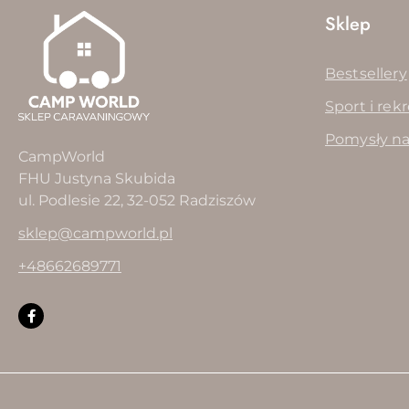
Sklep
Bestsellery
Sport i rek
Pomysły na
CampWorld
FHU Justyna Skubida
ul. Podlesie 22, 32-052 Radziszów
sklep@campworld.pl
+48662689771