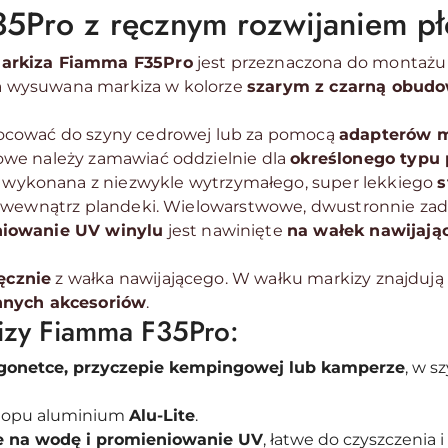
5Pro z ręcznym rozwijaniem pł
arkiza Fiamma F35Pro
jest przeznaczona do montażu
Ta wysuwana markiza w kolorze
szarym z czarną obud
ocować do szyny cedrowej lub za pomocą
adapterów 
we należy zamawiać oddzielnie dla
określonego typu
 wykonana z niezwykle wytrzymałego, super lekkiego
s
j wewnątrz plandeki. Wielowarstwowe, dwustronnie z
niowanie UV winylu
jest nawinięte
na wałek nawijają
ęcznie
z wałka nawijającego. W wałku markizy znajdują 
innych akcesoriów
.
izy Fiamma F35Pro:
gonetce, przyczepie kempingowej lub kamperze
, w s
stopu aluminium
Alu-Lite
.
 na wodę i promieniowanie UV
, łatwe do czyszczenia i