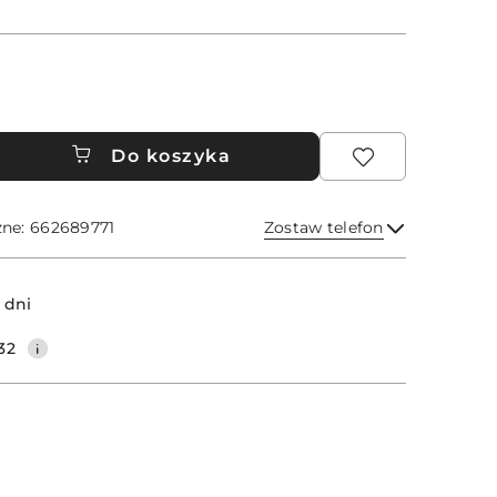
Do koszyka
zne: 662689771
Zostaw telefon
Wyślij
 dni
32