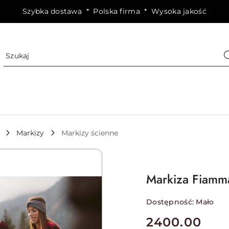
Szybka dostawa * Polska firma * Wysoka jakość
Markizy
Markizy ścienne
Markiza Fiamm
Dostępność:
Mało
cena:
2400.00