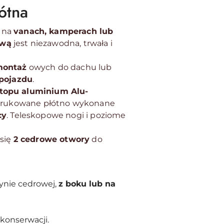
ótna
 na
vanach, kamperach lub
ową
jest niezawodna, trwała i
montaż
owych do dachu lub
 pojazdu
.
topu aluminium Alu-
adrukowane płótno wykonane
cy
. Teleskopowe nogi i poziome
się
2 cedrowe otwory
do
zynie cedrowej,
z boku lub na
 konserwacji.