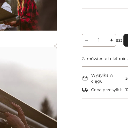
Ilość
szt.
Zamówienie telefonic
Dostępność
Wysyłka w
i
3
ciągu:
dostawa
Cena przesyłki:
1