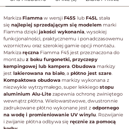
Markiza
Fiamma
w wersji
F45S
lub
F45L
stała
się
najlepiej sprzedającym się modelem
marki
Fiamma dzięki
jakości wykonania
, wysokiej
funkcjonalności, praktycznemu i ponadczasowemu
wzornictwu oraz szerokiej gamie opcji montażu.
Markiza
ręczna
Fiamma F45 jest przeznaczona do
montażu
z boku furgonetki, przyczepy
kempingowej lub kampera
.
Obudowa
markizy
jest
lakierowana na biało
, a
płótno jest szare
.
Kompaktowa obudowa
markizy wykonana z
niezwykle wytrzymałego, super lekkiego
stopu
aluminium Alu-Lite
zapewnia ochronę zwiniętego
wewnątrz płótna. Wielowarstwowe, dwustronnie
zadrukowane płótno wykonane jest z
odpornego
na wodę i promieniowanie UV winylu
. Rozwijanie
i zwijanie płótna odbywa się
ręcznie za pomocą
korby
.