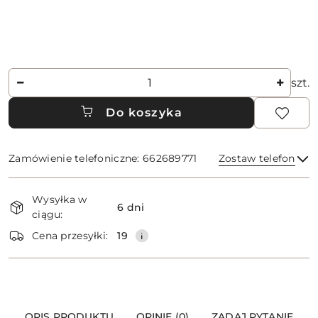
Ilość
szt.
Do koszyka
Zamówienie telefoniczne: 662689771
Zostaw telefon
Dostępność
Wysyłka w
i
6 dni
ciągu:
dostawa
Wyślij
Cena przesyłki:
19
OPIS PRODUKTU
OPINIE (0)
ZADAJ PYTANIE