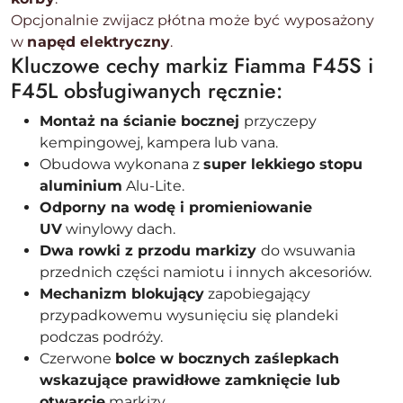
Opcjonalnie zwijacz płótna może być wyposażony
w
napęd elektryczny
.
Kluczowe cechy markiz Fiamma F45S i
F45L obsługiwanych ręcznie:
Montaż na ścianie bocznej
przyczepy
kempingowej, kampera lub vana.
Obudowa wykonana z
super lekkiego stopu
aluminium
Alu-Lite.
Odporny na wodę i promieniowanie
UV
winylowy dach.
Dwa rowki z przodu markizy
do wsuwania
przednich części namiotu i innych akcesoriów.
Mechanizm blokujący
zapobiegający
przypadkowemu wysunięciu się plandeki
podczas podróży.
Czerwone
bolce w bocznych zaślepkach
wskazujące prawidłowe zamknięcie lub
otwarcie
markizy.