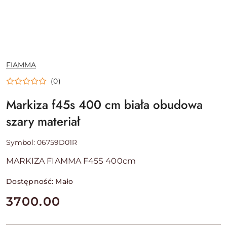
NAZWA
FIAMMA
PRODUCENTA:
(0)
Markiza f45s 400 cm biała obudowa
szary materiał
Symbol:
06759D01R
MARKIZA FIAMMA F45S 400cm
Dostępność:
Mało
cena:
3700.00