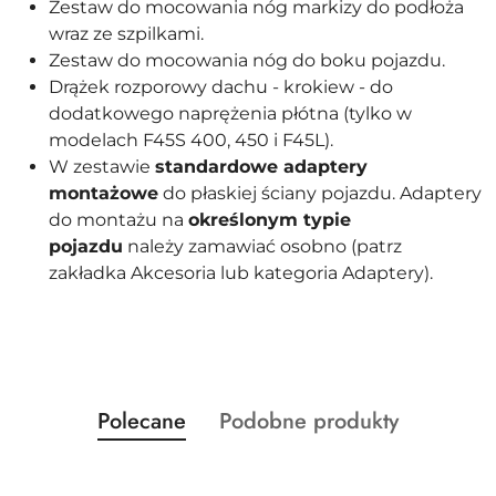
Zestaw do mocowania nóg markizy do podłoża
wraz ze szpilkami.
Zestaw do mocowania nóg do boku pojazdu.
Drążek rozporowy dachu - krokiew - do
dodatkowego naprężenia płótna (tylko w
modelach F45S 400, 450 i F45L).
W zestawie
standardowe adaptery
montażowe
do płaskiej ściany pojazdu. Adaptery
do montażu na
określonym typie
pojazdu
należy zamawiać osobno (patrz
zakładka Akcesoria lub kategoria Adaptery).
Produkty
Produkty
Polecane
Podobne produkty
Pomiń karuzelę produktów
o
o
statusie:
statusie: