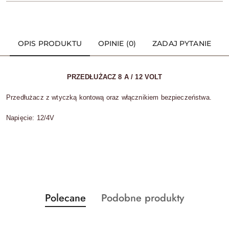
OPIS PRODUKTU
OPINIE (0)
ZADAJ PYTANIE
PRZEDŁUŻACZ 8 A / 12 VOLT
Przedłużacz z wtyczką kontową oraz włącznikiem bezpieczeństwa.
Napięcie: 12/4V
Produkty
Produkty
Polecane
Podobne produkty
Pomiń karuzelę produktów
o
o
statusie:
statusie: