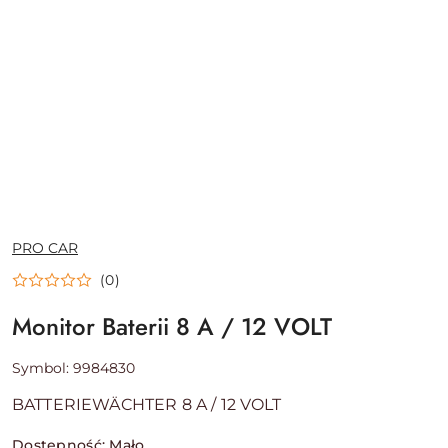
NAZWA
PRO CAR
PRODUCENTA:
(0)
Monitor Baterii 8 A / 12 VOLT
Symbol:
9984830
BATTERIEWÄCHTER 8 A / 12 VOLT
Dostępność:
Mało