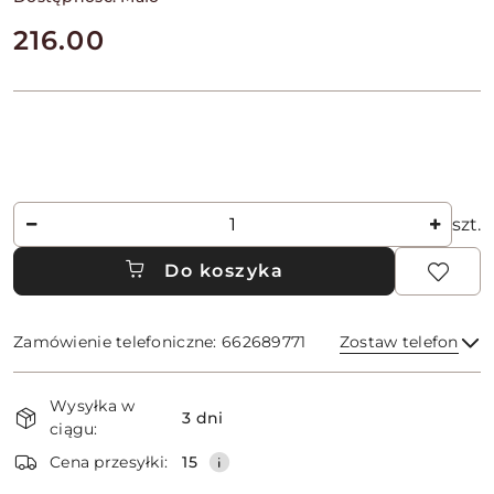
cena:
216.00
Ilość
szt.
Do koszyka
Zamówienie telefoniczne: 662689771
Zostaw telefon
Dostępność
Wysyłka w
i
3 dni
ciągu:
dostawa
Wyślij
Cena przesyłki:
15