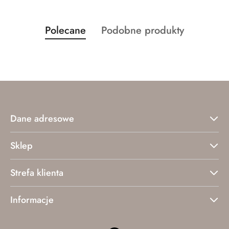
Produkty
Produkty
Polecane
Podobne produkty
Pomiń karuzelę produktów
o
o
statusie:
statusie:
Dane adresowe
Sklep
Strefa klienta
Informacje