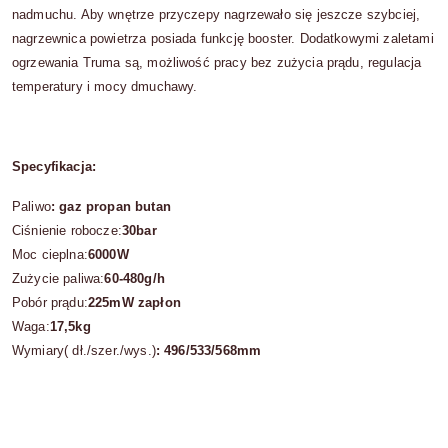
nadmuchu. Aby wnętrze przyczepy nagrzewało się jeszcze szybciej,
nagrzewnica powietrza posiada funkcję booster. Dodatkowymi zaletami
ogrzewania Truma są, możliwość pracy bez zużycia prądu, regulacja
temperatury i mocy dmuchawy.
Specyfikacja:
Paliwo
: gaz propan butan
Ciśnienie robocze:
30bar
Moc cieplna:
6000W
Zużycie paliwa:
60-480g/h
Pobór prądu:
225mW zapłon
Waga:
17,5kg
Wymiary( dł./szer./wys.)
: 496/533/568mm