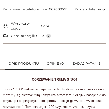
Zamówienie telefoniczne: 662689771
Zostaw telefon
Dostępność
Wysyłka w
i
3 dni
ciągu:
dostawa
Wyślij
Cena przesyłki:
19
OPIS PRODUKTU
OPINIE (0)
ZADAJ PYTANIE
OGRZEWANIE TRUMA S 5004
Truma S 5004 wytwarza ciepło w bardzo krótkim czasie dzięki czemu
możemy się cieszyć miłą i przytulną atmosferą. Grzejnik nadaje się do
przyczep kempingowych i kamperów, cechuje go wysoka wydajność i
niezawodność. Temperaturę ok 22C uzyskać można bez użycia