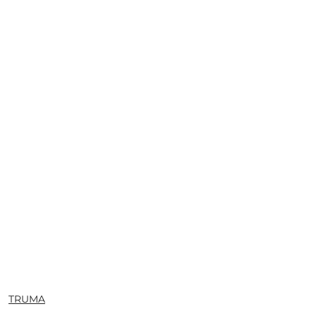
NAZWA
TRUMA
PRODUCENTA: