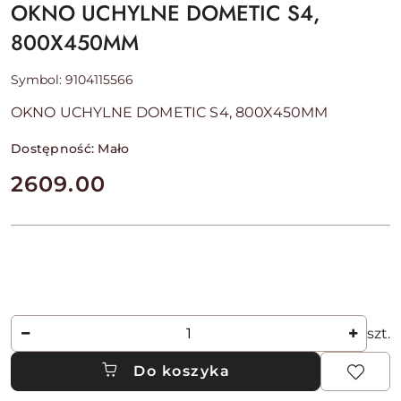
OKNO UCHYLNE DOMETIC S4,
800X450MM
Symbol:
9104115566
OKNO UCHYLNE DOMETIC S4, 800X450MM
Dostępność:
Mało
cena:
2609.00
Ilość
szt.
Do koszyka