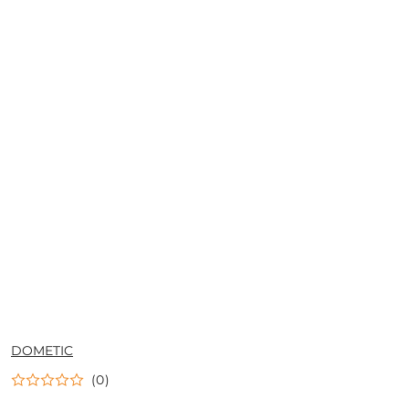
NAZWA
DOMETIC
PRODUCENTA:
(0)