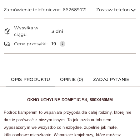
Zamówienie telefoniczne: 662689771
Zostaw telefon
Dostępność
Wysyłka w
i
3 dni
ciągu:
dostawa
Wyślij
Cena przesyłki:
19
OPIS PRODUKTU
OPINIE (0)
ZADAJ PYTANIE
OKNO UCHYLNE DOMETIC S4, 800X450MM
Podróż kamperem to wspaniała przygoda dla całej rodziny, której nie
da się porównać z niczym innym. To jak jazda autobusem
wyposażonym we wszystko co niezbędne, zupełnie jak małe,
kilkuosobowe mieszkanie. Wspaniałe krajobrazy, które możesz