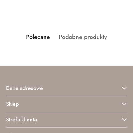
Produkty
Produkty
Polecane
Podobne produkty
Pomiń karuzelę produktów
o
o
statusie:
statusie:
Dane adresowe
Sklep
Strefa klienta