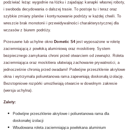
podziwiać leżąc wygodnie na łóżku i zajadając kanapki własnej roboty,
i swoboda decydowania o dalszej trasie. To postoje tu i teraz oraz
szybkie zmiany planów i kontynuowanie podróży w każdej chwili. To
wreszcie brak monotonii i przewidywalności charakterystycznej dla
wczasów z biurem podróży.
Przesuwne lub uchylne okno
Dometic S4
jest wyposażone w roletę
zaciemniającą z powłoką aluminiową oraz moskitierę. System
bezpiecznego zamykania chroni przed otwarciem od zewnątrz. Roleta
zaciemniająca oraz moskitiera ułatwiają zachowanie prywatności, a
jednocześnie chronią przed owadami! Podwójne przeszklenie akrylowe
okna i wytrzymała poliuretanowa rama zapewniają doskonałą izolację.
Bezstopniowe rozpórki umożliwiają otwarcie w dowolnym zakresie
(wersja uchylna).
Zalety:
Podwójne przeszklenie akrylowe i poliuretanowa rama dla
doskonałej izolacji
Wbudowana roleta zaciemniająca powlekana aluminium