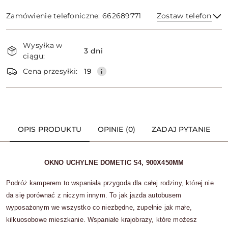
Zamówienie telefoniczne: 662689771
Zostaw telefon
Dostępność
Wysyłka w
i
3 dni
ciągu:
dostawa
Wyślij
Cena przesyłki:
19
OPIS PRODUKTU
OPINIE (0)
ZADAJ PYTANIE
OKNO UCHYLNE DOMETIC S4, 900X450MM
Podróż kamperem to wspaniała przygoda dla całej rodziny, której nie
da się porównać z niczym innym. To jak jazda autobusem
wyposażonym we wszystko co niezbędne, zupełnie jak małe,
kilkuosobowe mieszkanie. Wspaniałe krajobrazy, które możesz