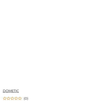
NAZWA
DOMETIC
PRODUCENTA:
(0)