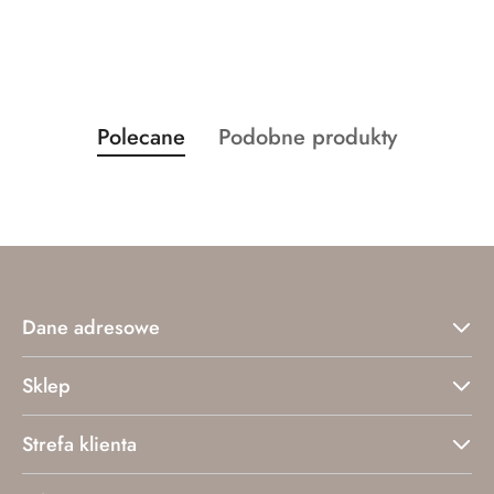
Produkty
Produkty
Polecane
Podobne produkty
Pomiń karuzelę produktów
o
o
statusie:
statusie:
Dane adresowe
Sklep
Strefa klienta