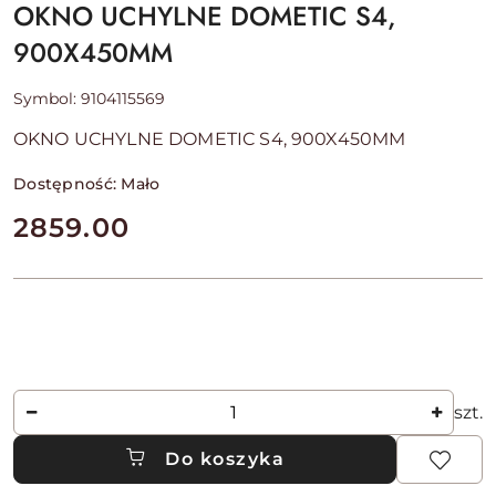
OKNO UCHYLNE DOMETIC S4,
900X450MM
Symbol:
9104115569
OKNO UCHYLNE DOMETIC S4, 900X450MM
Dostępność:
Mało
cena:
2859.00
Ilość
szt.
Do koszyka