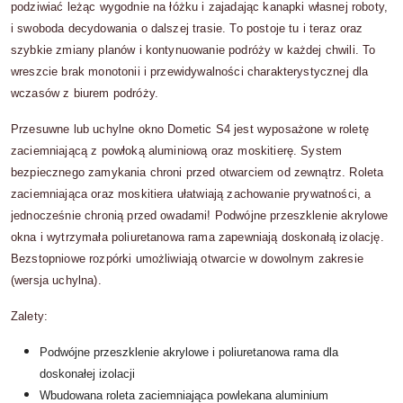
podziwiać leżąc wygodnie na łóżku i zajadając kanapki własnej roboty,
i swoboda decydowania o dalszej trasie. To postoje tu i teraz oraz
szybkie zmiany planów i kontynuowanie podróży w każdej chwili. To
wreszcie brak monotonii i przewidywalności charakterystycznej dla
wczasów z biurem podróży.
Przesuwne lub uchylne okno Dometic S4 jest wyposażone w roletę
zaciemniającą z powłoką aluminiową oraz moskitierę. System
bezpiecznego zamykania chroni przed otwarciem od zewnątrz. Roleta
zaciemniająca oraz moskitiera ułatwiają zachowanie prywatności, a
jednocześnie chronią przed owadami! Podwójne przeszklenie akrylowe
okna i wytrzymała poliuretanowa rama zapewniają doskonałą izolację.
Bezstopniowe rozpórki umożliwiają otwarcie w dowolnym zakresie
(wersja uchylna).
Zalety:
Podwójne przeszklenie akrylowe i poliuretanowa rama dla
doskonałej izolacji
Wbudowana roleta zaciemniająca powlekana aluminium