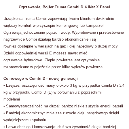
Ogrzewanie, Bojler Truma Combi D 4 iNet X Panel
Urządzenia Truma Combi zapewniają Twoim klientom dwukrotnie
większy komfort w przyczepie kempingowej lub kamperze!
Ogrzewają jednocześnie pojazd i wodę. Wypróbowane i przetestowane
nagrzewnice Combi działają bardzo ekonomicznie i są
również dostępne w wersjach na gaz i olej napędowy o dużej mocy.
Dzięki odpowiedniej wersji E możesz nawet mieć
ogrzewanie hybrydowe. Ciepłe powietrze jest optymalnie
rozprowadzane w pojeździe przez kilka wylotów powietrza
Co nowego w Combi D - nowej generacji
•
Lżejsze:
oszczędność masy o około 3 kg w przypadku Combi D i 3,4
kg w przypadku Combi D (E) w porównaniu z poprzednimi
modelami
•
Samowystarczalność na dłużej:
bardzo niskie zużycie energii baterii
•
Bardziej ekonomiczny:
mniejsze zużycie oleju napędowego dzięki
wydajniejszemu spalaniu
•
Łatwa obsługa i konserwacja:
dłuższa żywotność dzięki bardziej