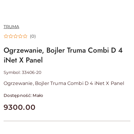
NAZWA
TRUMA
PRODUCENTA:
(0)
Ogrzewanie, Bojler Truma Combi D 4
iNet X Panel
Symbol:
33406-20
Ogrzewanie, Bojler Truma Combi D 4 iNet X Panel
Dostępność:
Mało
cena:
9300.00