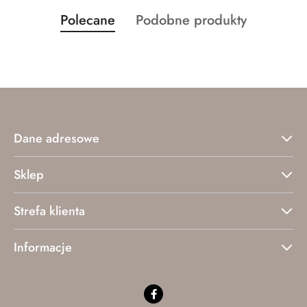
Produkty
Produkty
Polecane
Podobne produkty
Pomiń karuzelę produktów
o
o
statusie:
statusie:
Dane adresowe
Sklep
Strefa klienta
Informacje