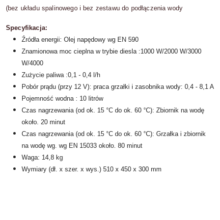
(bez układu spalinowego i bez zestawu do podłączenia wody
Specyfikacja:
Źródła energii: Olej napędowy wg EN 590
Znamionowa moc cieplna w trybie diesla :1000 W/2000 W/3000
W/4000
Zużycie paliwa :0,1 - 0,4 l/h
Pobór prądu (przy 12 V): praca grzałki i zasobnika wody: 0,4 - 8,1 A
Pojemność wodna : 10 litrów
Czas nagrzewania (od ok. 15 °C do ok. 60 °C): Zbiornik na wodę
około. 20 minut
Czas nagrzewania (od ok. 15 °C do ok. 60 °C): Grzałka i zbiornik
na wodę wg. wg EN 15033 około. 80 minut
Waga: 14,8 kg
Wymiary (dł. x szer. x wys.) 510 x 450 x 300 mm