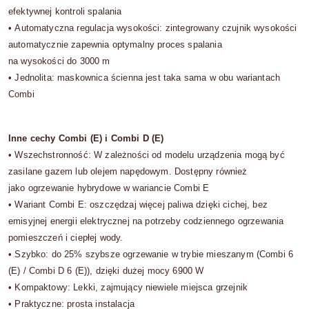
efektywnej kontroli spalania
•
Automatyczna regulacja wysokości:
zintegrowany czujnik wysokości
automatycznie zapewnia optymalny proces spalania
na wysokości do 3000 m
•
Jednolita:
maskownica ścienna jest taka sama w obu wariantach
Combi
Inne cechy Combi (E) i Combi D (E)
•
Wszechstronność:
W zależności od modelu urządzenia mogą być
zasilane gazem lub olejem napędowym. Dostępny również
jako ogrzewanie hybrydowe w wariancie Combi E
•
Wariant Combi E
: oszczędzaj więcej paliwa dzięki cichej, bez
emisyjnej energii elektrycznej na potrzeby codziennego ogrzewania
pomieszczeń i ciepłej wody.
•
Szybko:
do 25% szybsze ogrzewanie w trybie mieszanym (Combi 6
(E) / Combi D 6 (E)), dzięki dużej mocy 6900 W
•
Kompaktowy:
Lekki, zajmujący niewiele miejsca grzejnik
•
Praktyczne:
prosta instalacja