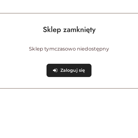
OPIS PRODUKTU
OPINIE (0)
ZADAJ PYTANIE
Sklep zamknięty
Osłona brezentowa, fartuch Thule Safari Residence G2 450cm
Sklep tymczasowo niedostępny
alnej szynie na ścianie pojazdu
Zaloguj się