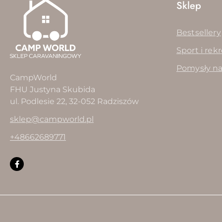
Sklep
Bestsellery
Sport i rek
Pomysły na
CampWorld
FHU Justyna Skubida
ul. Podlesie 22, 32-052 Radziszów
sklep@campworld.pl
+48662689771