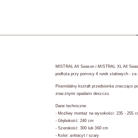
MISTRAL All Season i MISTRAL XL All Seaso
podłoża przy pomocy 4 rurek stalowych - za 
Piramidalny kształt przedsionka znacząco p
znacznymi opadami deszczu.
Dane techniczne:
- Możliwy montaż na wysokości: 235 - 255 
- Głębokość: 240 cm
- Szerokość: 300 lub 360 cm
- Kolor: antracyt / szary