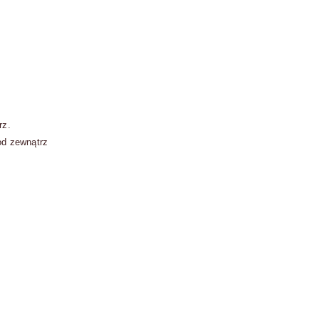
rz.
 od zewnątrz