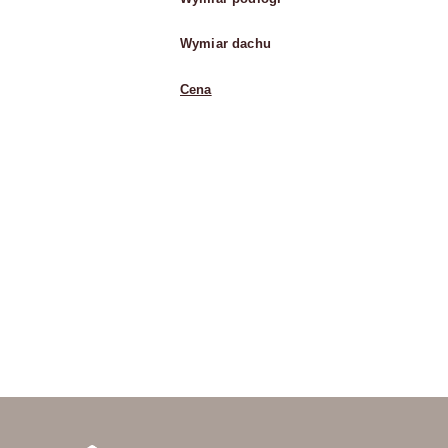
Wymiar dachu
Cena
Pomiń karuzelę produktów