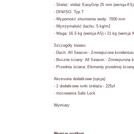
- Stelaż: stelaż EasyGrip 25 mm (wersja AS)
- DIN/ISO: Typ T
- Wyporność strumienia wody: 7000 mm
- Wytrzymałość dachu: 5 kg/m2
- Waga: 16,5 kg (wersja AS) i 21 kg (wersja 
Szczegóły towaru:
- Dach: All Season - Zmniejszona kondensac
- Boczne ściany: All Season - Zmniejszona 
- Przednia ściana: Elementy przedniej ścian
Akcesoria dodatkowe (opcja):
- 2 dodatkowe rurki stelaża - 225zł
- mocowania Safe Lock
Wymiary:
Wymiar podłogi