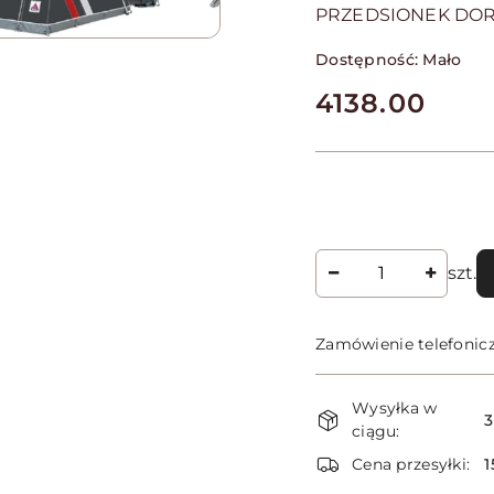
PRZEDSIONEK DOR
Dostępność:
Mało
cena:
4138.00
Ilość
szt.
Zamówienie telefonic
Dostępność
Wysyłka w
i
3
ciągu:
dostawa
Cena przesyłki:
1