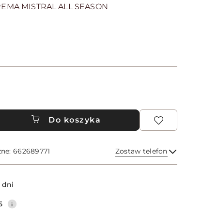
EMA MISTRAL ALL SEASON
Do koszyka
zne: 662689771
Zostaw telefon
Wyślij
 dni
5