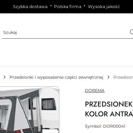
Szybka dostawa * Polska firma * Wysoka jakość
Przedsionki i wyposażenie części zewnętrznej
Przedsion
NAZWA
DOREMA
PRODUCENTA:
PRZEDSIONEK
KOLOR ANTRA
Symbol:
DOR00041