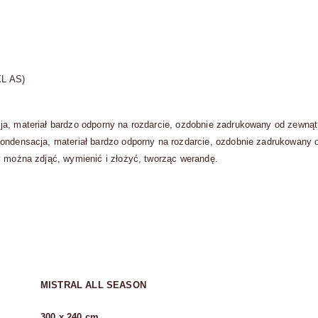
XL AS)
ja, materiał bardzo odporny na rozdarcie, ozdobnie zadrukowany od zewnąt
kondensacja, materiał bardzo odporny na rozdarcie, ozdobnie zadrukowany
y można zdjąć, wymienić i złożyć, tworząc werandę.
MISTRAL ALL SEASON
300 x 240 cm