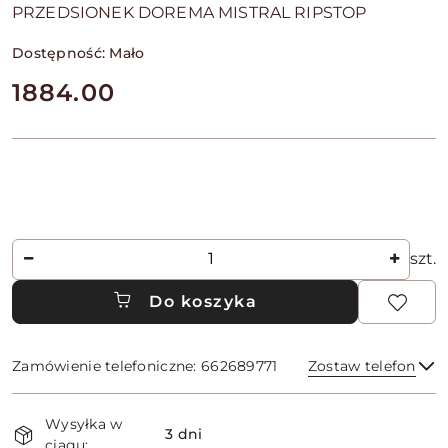
PRZEDSIONEK DOREMA MISTRAL RIPSTOP
Dostępność:
Mało
cena:
1884.00
Ilość
szt.
Do koszyka
Zamówienie telefoniczne: 662689771
Zostaw telefon
Dostępność
Wysyłka w
i
3 dni
ciągu: