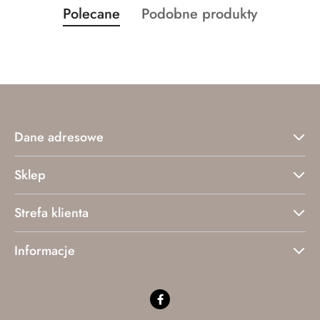
Produkty
Produkty
Polecane
Podobne produkty
Pomiń karuzelę produktów
o
o
statusie:
statusie:
Dane adresowe
Sklep
Strefa klienta
Informacje