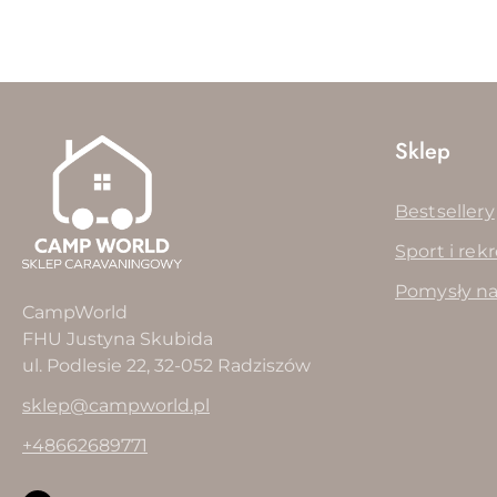
Sklep
Bestsellery
Sport i rek
Pomysły na
CampWorld
FHU Justyna Skubida
ul. Podlesie 22, 32-052 Radziszów
sklep@campworld.pl
+48662689771