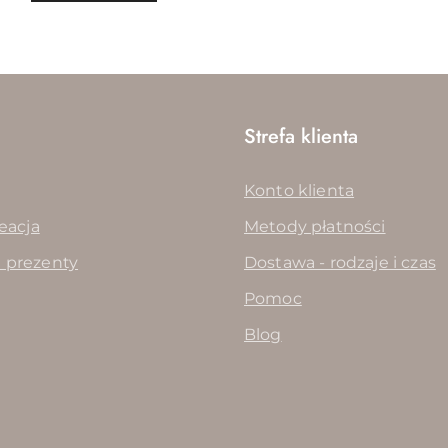
o
o
statusie:
statusie:
Strefa klienta
Konto klienta
reacja
Metody płatności
 prezenty
Dostawa - rodzaje i czas
Pomoc
Blog