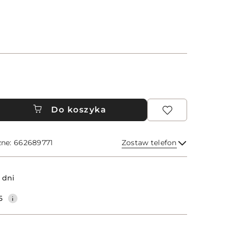
Do koszyka
zne: 662689771
Zostaw telefon
Wyślij
 dni
5