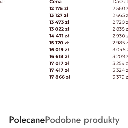
ar
Cena
Dasze
12 175 zł
2 560 z
13 127 zł
2 665 z
13 473 zł
2 720 z
13 822 zł
2 835 z
14 471 zł
2 930 z
15 120 zł
2 985 z
16 019 zł
3 045 z
16 618 zł
3 209 z
17 017 zł
3 259 z
17 417 zł
3 324 z
17 866 zł
3 379 z
Produkty
Produkty
Polecane
Podobne produkty