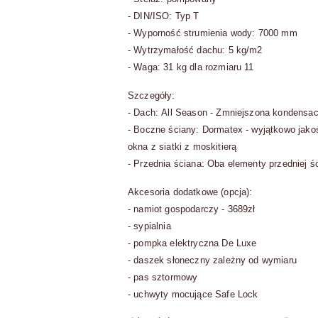
- DIN/ISO: Typ T
- Wyporność strumienia wody: 7000 mm
- Wytrzymałość dachu: 5 kg/m2
- Waga: 31 kg dla rozmiaru 11
Szczegóły:
- Dach: All Season - Zmniejszona kondensac
- Boczne ściany: Dormatex - wyjątkowo jako
okna z siatki z moskitierą
- Przednia ściana: Oba elementy przedniej 
Akcesoria dodatkowe (opcja):
- namiot gospodarczy - 3689zł
- sypialnia
- pompka elektryczna De Luxe
- daszek słoneczny zależny od wymiaru
- pas sztormowy
- uchwyty mocujące Safe Lock