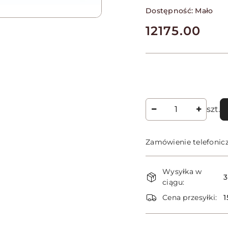
Dostępność:
Mało
cena:
12175.00
Ilość
szt.
Zamówienie telefonic
Dostępność
Wysyłka w
i
3
ciągu:
dostawa
Cena przesyłki:
1