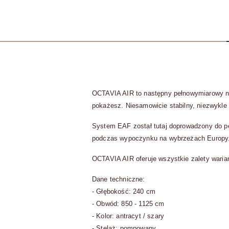
OCTAVIA AIR to następny pełnowymiarowy nam
pokażesz. Niesamowicie stabilny, niezwykle 
System EAF został tutaj doprowadzony do per
podczas wypoczynku na wybrzeżach Europy
OCTAVIA AIR oferuje wszystkie zalety waria
Dane techniczne:
- Głębokość: 240 cm
- Obwód: 850 - 1125 cm
- Kolor: antracyt / szary
- Stelaż: pompowany