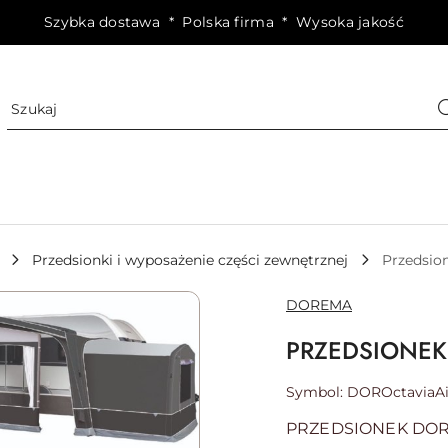
Szybka dostawa * Polska firma * Wysoka jakość
Przedsionki i wyposażenie części zewnętrznej
Przedsion
NAZWA
DOREMA
PRODUCENTA:
PRZEDSIONEK
Symbol:
DOROctaviaAi
PRZEDSIONEK DOR