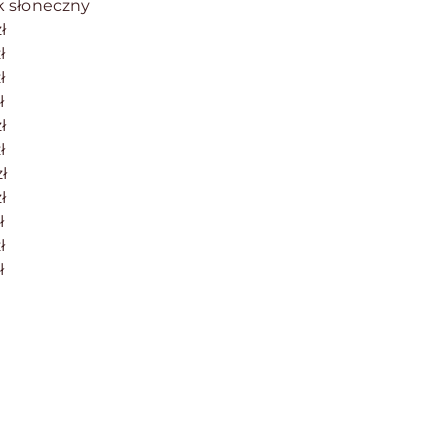
k słoneczny
ł
ł
ł
ł
ł
ł
ł
ł
ł
ł
ł