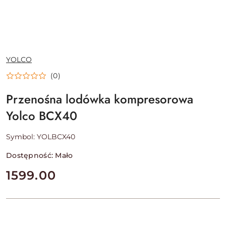
NAZWA
YOLCO
PRODUCENTA:
(0)
Przenośna lodówka kompresorowa
Yolco BCX40
Symbol:
YOLBCX40
Dostępność:
Mało
cena:
1599.00