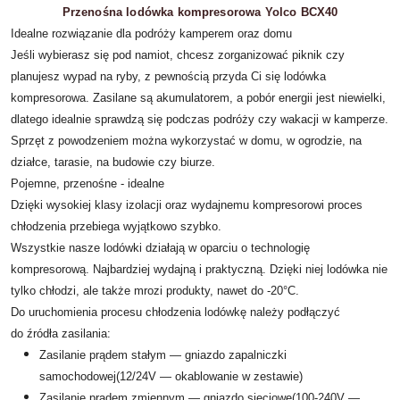
Przenośna lodówka kompresorowa Yolco BCX40
Idealne rozwiązanie dla podróży kamperem oraz domu
Jeśli wybierasz się pod namiot, chcesz zorganizować piknik czy
planujesz wypad na ryby, z pewnością przyda Ci się lodówka
kompresorowa. Zasilane są akumulatorem, a pobór energii jest niewielki,
dlatego idealnie sprawdzą się podczas podróży czy wakacji w kamperze.
Sprzęt z powodzeniem można wykorzystać w domu, w ogrodzie, na
działce, tarasie, na budowie czy biurze.
Pojemne, przenośne ‑ idealne
Dzięki wysokiej klasy izolacji oraz wydajnemu kompresorowi proces
chłodzenia przebiega wyjątkowo szybko.
Wszystkie nasze lodówki działają w oparciu o technologię
kompresorową. Najbardziej wydajną i praktyczną. Dzięki niej lodówka nie
tylko chłodzi, ale także mrozi produkty, nawet do ‑20°C.
Do uruchomienia procesu chłodzenia lodówkę należy podłączyć
do źródła zasilania:
Zasilanie prądem stałym — gniazdo zapalniczki
samochodowej(12/24V — okablowanie w zestawie)
Zasilanie prądem zmiennym — gniazdo sieciowe(100‑240V —