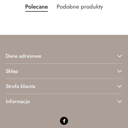
Produkty
Produkty
Polecane
Podobne produkty
Pomiń karuzelę produktów
o
o
statusie:
statusie:
Dane adresowe
Sklep
Strefa klienta
Informacje