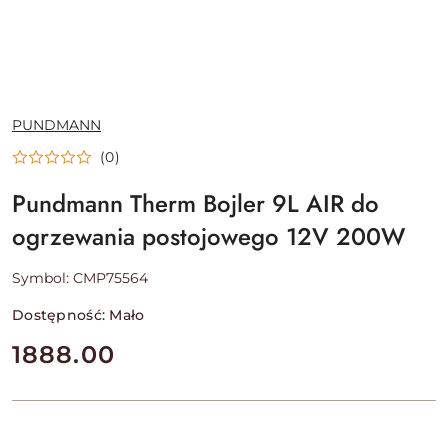
NAZWA
PUNDMANN
PRODUCENTA:
(0)
Pundmann Therm Bojler 9L AIR do
ogrzewania postojowego 12V 200W
Symbol:
CMP75564
Dostępność:
Mało
cena:
1888.00