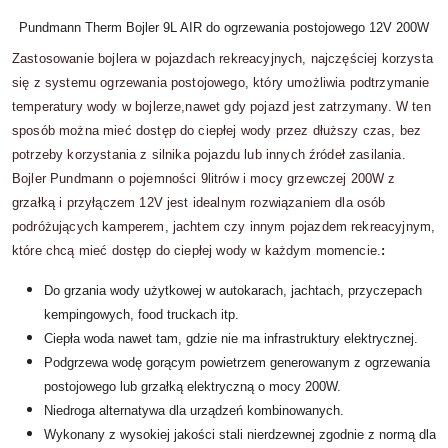
Pundmann Therm Bojler 9L AIR do ogrzewania postojowego 12V 200W
Zastosowanie bojlera w pojazdach rekreacyjnych, najczęściej korzysta
się z systemu ogrzewania postojowego, który umożliwia podtrzymanie
temperatury wody w bojlerze,nawet gdy pojazd jest zatrzymany. W ten
sposób można mieć dostęp do ciepłej wody przez dłuższy czas, bez
potrzeby korzystania z silnika pojazdu lub innych źródeł zasilania.
Bojler Pundmann o pojemności 9litrów i mocy grzewczej 200W z
grzałką i przyłączem 12V jest idealnym rozwiązaniem dla osób
podróżujących kamperem, jachtem czy innym pojazdem rekreacyjnym,
które chcą mieć dostęp do ciepłej wody w każdym momencie.
:
Do grzania wody użytkowej w autokarach, jachtach, przyczepach
kempingowych, food truckach itp.
Ciepła woda nawet tam, gdzie nie ma infrastruktury elektrycznej.
Podgrzewa wodę gorącym powietrzem generowanym z ogrzewania
postojowego lub grzałką elektryczną o mocy 200W.
Niedroga alternatywa dla urządzeń kombinowanych.
Wykonany z wysokiej jakości stali nierdzewnej zgodnie z normą dla