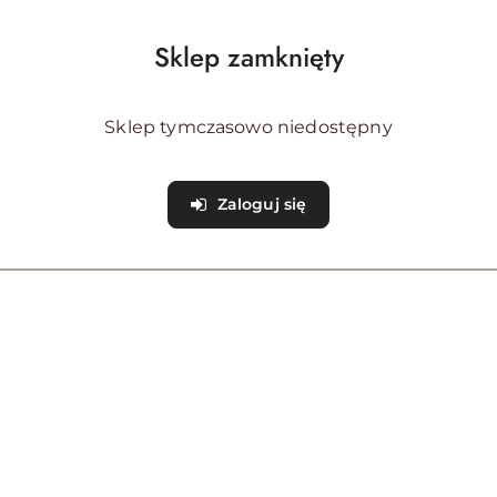
Sklep zamknięty
OPIS PRODUKTU
OPINIE (0)
ZADAJ PYTANIE
Sklep tymczasowo niedostępny
Zaloguj się
ŚCIANA BOCZNA DO DACHU PRZECIWSŁONECZNEGO 180X240CM
gowych i dachów słonecznych.
Bez okna