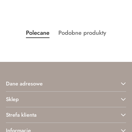
Produkty
Produkty
Polecane
Podobne produkty
Pomiń karuzelę produktów
o
o
statusie:
statusie:
Dane adresowe
Sklep
Strefa klienta
Informacje