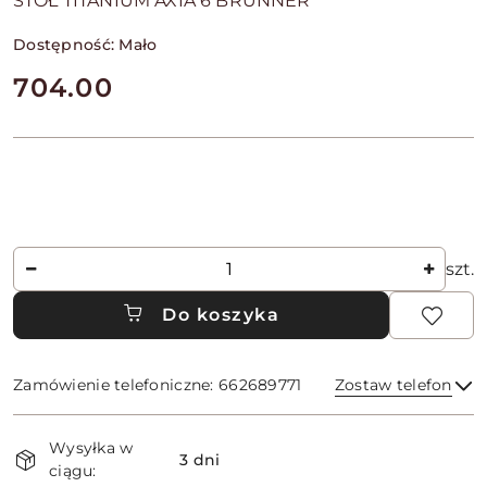
STÓŁ TITANIUM AXIA 6 BRUNNER
Dostępność:
Mało
cena:
704.00
Ilość
szt.
Do koszyka
Zamówienie telefoniczne: 662689771
Zostaw telefon
Dostępność
Wysyłka w
i
3 dni
ciągu:
Wyślij