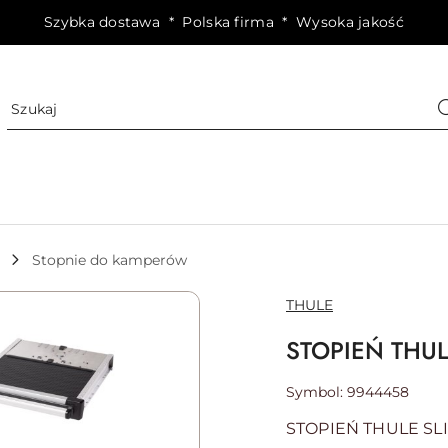
Szybka dostawa * Polska firma * Wysoka jakość
Stopnie do kamperów
NAZWA
THULE
PRODUCENTA:
STOPIEŃ THUL
Symbol:
9944458
STOPIEŃ THULE SLI