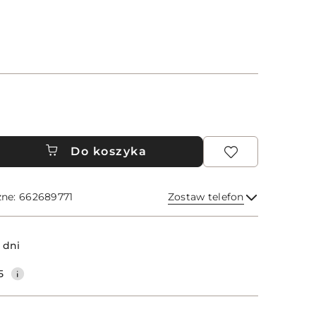
Do koszyka
zne: 662689771
Zostaw telefon
Wyślij
 dni
5