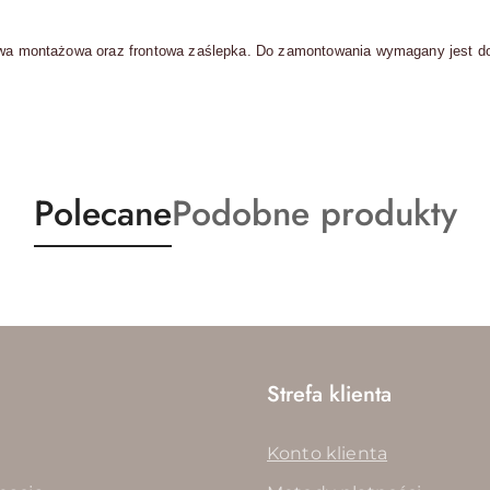
istwa montażowa oraz frontowa zaślepka. Do zamontowania wymagany jest 
Produkty
Produkty
Polecane
Podobne produkty
o
o
statusie:
statusie:
Strefa klienta
Konto klienta