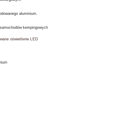
odowanego aluminium.
o samochodów kempingowych
owane oświetlenie LED
nium