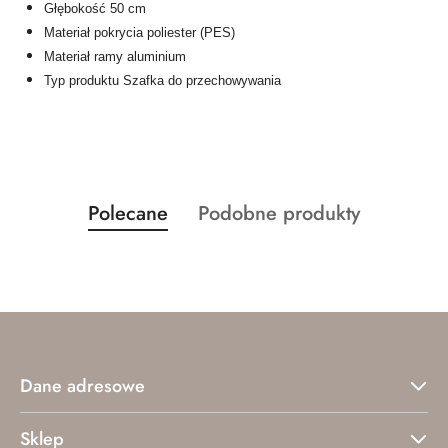
Głębokość 50 cm
Materiał pokrycia poliester (PES)
Materiał ramy aluminium
Typ produktu Szafka do przechowywania
Produkty
Produkty
Polecane
Podobne produkty
Pomiń karuzelę produktów
o
o
statusie:
statusie:
Dane adresowe
Sklep