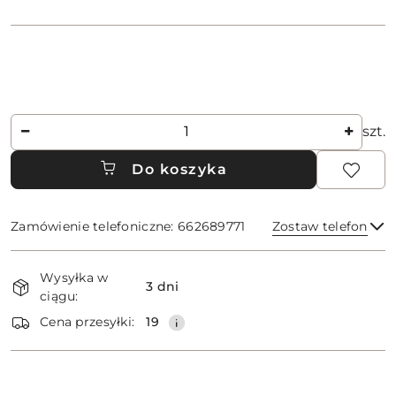
Ilość
szt.
Do koszyka
Zamówienie telefoniczne: 662689771
Zostaw telefon
Dostępność
Wysyłka w
i
3 dni
ciągu:
dostawa
Wyślij
Cena przesyłki:
19