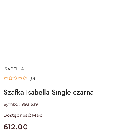
NAZWA
ISABELLA
PRODUCENTA:
(0)
Szafka Isabella Single czarna
Symbol:
9931539
Dostępność:
Mało
cena:
612.00