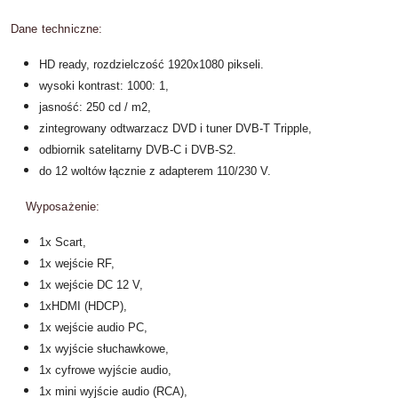
Dane techniczne:
HD ready, rozdzielczość 1920x1080 pikseli.
wysoki kontrast: 1000: 1,
jasność: 250 cd / m2,
zintegrowany odtwarzacz DVD i tuner DVB-T Tripple,
odbiornik satelitarny DVB-C i DVB-S2.
do 12 woltów łącznie z adapterem 110/230 V.
Wyposażenie:
1x Scart,
1x wejście RF,
1x wejście DC 12 V,
1xHDMI (HDCP),
1x wejście audio PC,
1x wyjście słuchawkowe,
1x cyfrowe wyjście audio,
1x mini wyjście audio (RCA),