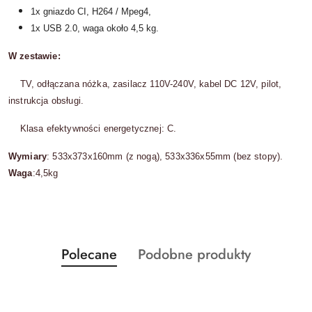
1x gniazdo CI, H264 / Mpeg4,
1x USB 2.0, waga około 4,5 kg.
W zestawie:
TV, odłączana nóżka, zasilacz 110V-240V, kabel DC 12V, pilot,
instrukcja obsługi.
Klasa efektywności energetycznej: C.
Wymiary
: 533x373x160mm (z nogą), 533x336x55mm (bez stopy).
Waga
:4,5kg
Produkty
Produkty
Polecane
Podobne produkty
Pomiń karuzelę produktów
o
o
statusie:
statusie: