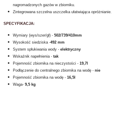
nagromadzonych gazów w zbiorniku.
Zintegrowana szczelna uszczelka ułatwiająca opróżnianie.
SPECYFIKACJA:
Wymiary (wys/szer/gł) -
502/739/410mm
Wysokość siedziska -
492 mm
System spłukiwania wody -
elektryczny
Wskaźnik napełnienia -
tak
Pojemność zbiornika na nieczystości -
19,7l
Podłączenie do centralnego zbiornika na wodę -
nie
Pojemność zbiornika na wodę -
16,5l
Waga-
9,5 kg