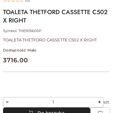
(0)
TOALETA THETFORD CASSETTE C502
X RIGHT
Symbol:
THE90560SP
TOALETA THETFORD CASSETTE C502 X RIGHT
Dostępność:
Mało
cena:
3716.00
Ilość
szt.
Do koszyka