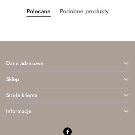
Produkty
Produkty
Polecane
Podobne produkty
Pomiń karuzelę produktów
o
o
statusie:
statusie:
Dane adresowe
Sklep
Strefa klienta
Informacje