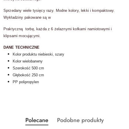
Sprzedany wiele tysięcy razy. Modne kolory, lekki i kompaktowy.
Wykładziny pakowane są w
Praktyczną torbę, każda z 6 żelaznymi kołkami namiotowymi i
klipsami mocującymi.
DANE TECHNICZNE
Kolor produktu niebieski, szary
Kolor wielobarwny
Szerokość 500 cm
Głębokość 250 cm
PP polipropylen
Produkty
Produkty
Polecane
Podobne produkty
Pomiń karuzelę produktów
o
o