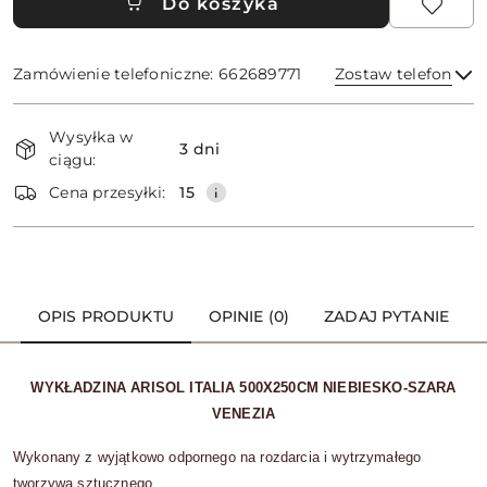
Do koszyka
Zamówienie telefoniczne: 662689771
Zostaw telefon
Dostępność
Wysyłka w
i
3 dni
ciągu:
dostawa
Wyślij
Cena przesyłki:
15
OPIS PRODUKTU
OPINIE (0)
ZADAJ PYTANIE
WYKŁADZINA ARISOL ITALIA 500X250CM NIEBIESKO-SZARA
VENEZIA
Wykonany z wyjątkowo odpornego na rozdarcia i wytrzymałego
tworzywa sztucznego.