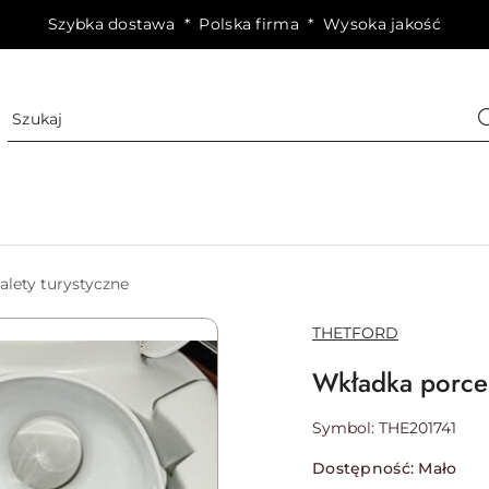
Szybka dostawa * Polska firma * Wysoka jakość
alety turystyczne
NAZWA
THETFORD
PRODUCENTA:
Wkładka porce
Symbol:
THE201741
Dostępność:
Mało