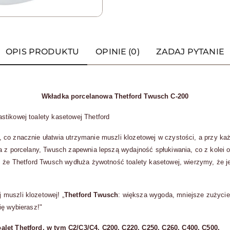
OPIS PRODUKTU
OPINIE (0)
ZADAJ PYTANIE
Wkładka porcelanowa Thetford Twusch C-200
stikowej toalety kasetowej Thetford
, co znacznie ułatwia utrzymanie muszli klozetowej w czystości, a przy k
a z porcelany, Twusch zapewnia lepszą wydajność spłukiwania, co z kolei
, że Thetford Twusch wydłuża żywotność toalety kasetowej, wierzymy, że je
muszli klozetowej! „
Thetford Twusch
: większa wygoda, mniejsze zużycie
ię wybierasz!"
alet Thetford, w tym C2/C3/C4, C200, C220, C250, C260, C400, C500.