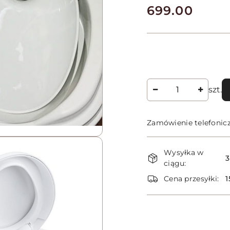
cena:
699.00
Ilość
szt.
Zamówienie telefonic
Dostępność
Wysyłka w
i
3
ciągu:
dostawa
Cena przesyłki:
1