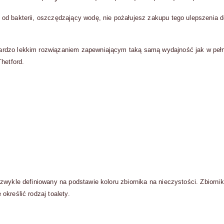
 od bakterii, oszczędzający wodę, nie pożałujesz zakupu tego ulepszeni
rdzo lekkim rozwiązaniem zapewniającym taką samą wydajność jak w pełn
hetford.
 zwykle definiowany na podstawie koloru zbiornika na nieczystości. Zbiorn
kreślić rodzaj toalety.