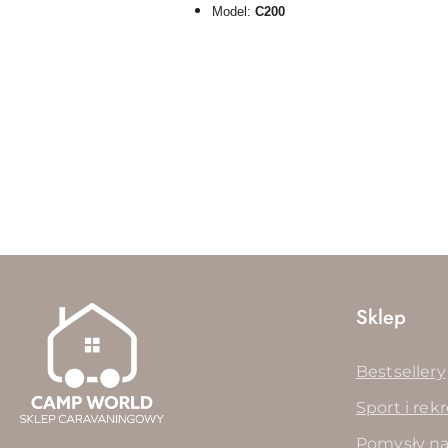
Model:
C200
Pomiń karuzelę produktów
Sklep
Bestsellery
Sport i rek
Pomysły na