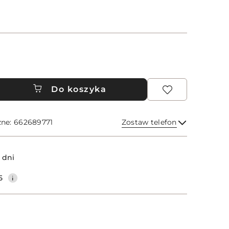
Do koszyka
zne: 662689771
Zostaw telefon
Wyślij
 dni
5