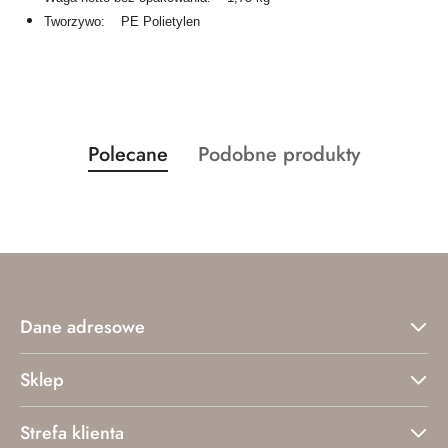
Tworzywo: PE Polietylen
Produkty
Produkty
Polecane
Podobne produkty
Pomiń karuzelę produktów
o
o
statusie:
statusie:
Dane adresowe
Sklep
Strefa klienta