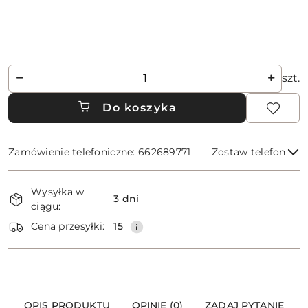
Ilość
szt.
Do koszyka
Zamówienie telefoniczne: 662689771
Zostaw telefon
Dostępność
Wysyłka w
i
3 dni
ciągu:
dostawa
Wyślij
Cena przesyłki:
15
OPIS PRODUKTU
OPINIE (0)
ZADAJ PYTANIE