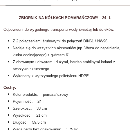
ZBIORNIK NA KÓŁKACH POMARAŃCZOWY 24 L
Odpowiedni do wygodnego transportu wody świeżej lub ścieków.
Z 2 połączeniami śrubowymi do połączeń DIN61 / NW96.
Nadaje się do wszystkich akcesoriów (np. Węża do napełniania,
kurka odcinającego) z gwintem 61.
Z chowanym uchwytem i dużymi, bardzo stabilnymi kołami z
tworzywa sztucznego.
Wykonany z wytrzymałego polietylenu HDPE.
Cechy:
Kolor produktu: pomarańczowy
Pojemność: 24 l
Szerokość: 33 cm
Wysokość: 21 cm
Długość: 59,5 cm
Waga netto bez opakowania: 1,75 kg