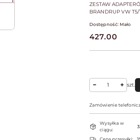
ZESTAW ADAPTERÓ
BRANDRUP VW T5/
Dostępność:
Mało
cena:
427.00
Ilość
szt.
Zamówienie telefonic
Dostępność
Wysyłka w
i
3
ciągu:
dostawa
Cena przesyłki:
1