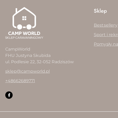
Sklep
Bestsellery
Sport i rek
Pomysły na
CampWorld
FHU Justyna Skubida
ul. Podlesie 22, 32-052 Radziszów
sklep@campworld.pl
+48662689771