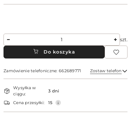
Ilość
szt.
Do koszyka
Zamówienie telefoniczne: 662689771
Zostaw telefon
Dostępność
Wysyłka w
i
3 dni
ciągu:
dostawa
Wyślij
Cena przesyłki:
15