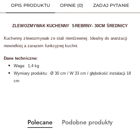
OPIS PRODUKTU
OPINIE (0)
ZADAJ PYTANIE
ZLEWOZMYWAK KUCHENNY SREBRNY- 30CM ŚREDNICY
Kuchenny zlewozmywak ze stali nierdzewnej. Idealny do aranżacji
niewielkiej a zarazem funkcyjnej kuchni.
Dane techniczne:
Waga: 1,4 kg
Wymiary produktu: Ø 30 cm / W 33 cm / głębokość instalacji 18
cm
Produkty
Produkty
Polecane
Podobne produkty
Pomiń karuzelę produktów
o
o
statusie:
statusie: