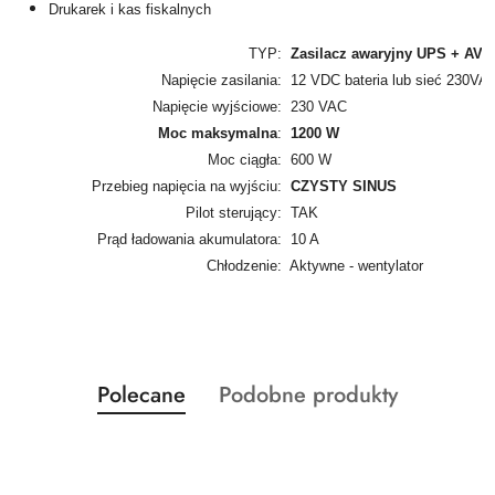
Drukarek i kas fiskalnych
TYP:
Zasilacz awaryjny UPS + AVR
Napięcie zasilania:
12 VDC bateria lub sieć 230VA
Napięcie wyjściowe:
230 VAC
Moc maksymalna
:
1200 W
Moc ciągła:
600 W
Przebieg napięcia na wyjściu:
CZYSTY SINUS
Pilot sterujący:
TAK
Prąd ładowania akumulatora:
10 A
Chłodzenie:
Aktywne - wentylator
Produkty
Produkty
Polecane
Podobne produkty
Pomiń karuzelę produktów
o
o
statusie:
statusie: