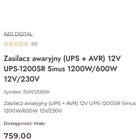
NAZWA
AZO DIGITAL
PRODUCENTA:
(0)
Zasilacz awaryjny (UPS + AVR) 12V
UPS-1200SR Sinus 1200W/600W
12V/230V
Symbol:
3SPE1200SR
Zasilacz awaryjny (UPS + AVR) 12V
UPS-1200SR
Sinus
1200W/600W 12V/230V
Dostępność:
Mało
cena:
759.00