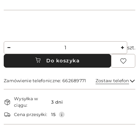
Ilość
szt.
Do koszyka
Zamówienie telefoniczne: 662689771
Zostaw telefon
Dostępność
Wysyłka w
i
3 dni
ciągu:
dostawa
Wyślij
Cena przesyłki:
15