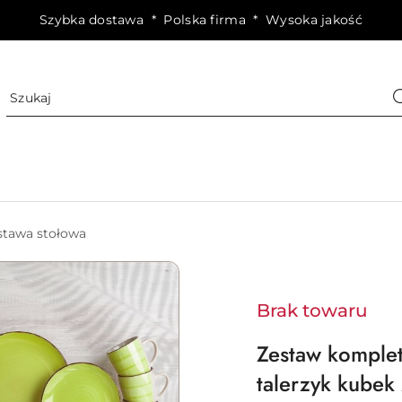
Szybka dostawa * Polska firma * Wysoka jakość
stawa stołowa
Brak towaru
Zestaw komplet
talerzyk kubek