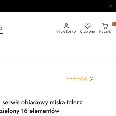
0
Moje konto
Ulubione
Koszyk
(0)
 serwis obiadowy miska talerz
 zielony 16 elementów