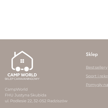
Pomiń karuzelę produktów
Sklep
Bestsellery
Sport i rek
Pomysły na
CampWorld
FHU Justyna Skubida
ul. Podlesie 22, 32-052 Radziszów