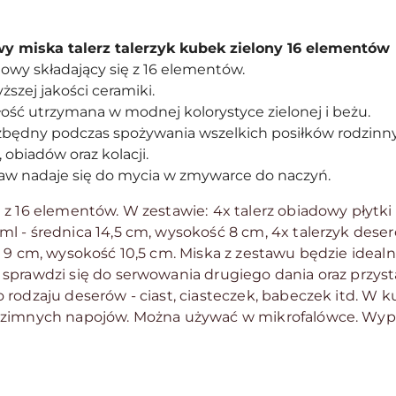
y miska talerz talerzyk kubek zielony 16 elementów
owy składający się z 16 elementów.
szej jakości ceramiki.
łość utrzymana w modnej kolorystyce zielonej i beżu.
zbędny podczas spożywania wszelkich posiłków rodzinny
 obiadów oraz kolacji.
aw nadaje się do mycia w zmywarce do naczyń.
 z 16 elementów. W zestawie:
4x talerz obiadowy płytki
l - średnica 14,5 cm, wysokość 8 cm, 4x talerzyk dese
 9 cm, wysokość 10,5 cm. Miska z zestawu będzie idealn
sprawdzi się do serwowania drugiego dania oraz przyst
rodzaju deserów - ciast, ciasteczek, babeczek itd. W 
h zimnych napojów. Można używać w mikrofalówce. Wy