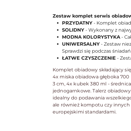
Zestaw komplet serwis obiadow
PRZYDATNY
- Komplet obiad
SOLIDNY
- Wykonany z najwyż
MODNA KOLORYSTYKA
- Ca
UNIWERSALNY
- Zestaw nie
Sprawdzi się podczas śniadań,
ŁATWE CZYSZCZENIE
- Zest
Komplet obiadowy składający się
4x miska obiadowa głęboka 700 m
3 cm, 4x kubek 380 ml - średnica
jednogarnkowe. Talerz obiadowy 
idealny do podawania wszelkiego 
ale również kompotu czy innyc
europejskimi standardami.