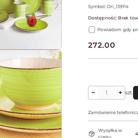
Symbol:
Ori_139114
Dostępność:
Brak to
Powiadom gdy pro
cena:
272.00
Ilość
szt.
Zamówienie telefonic
Dostępność
Wysyłka w
i
4
ciągu: