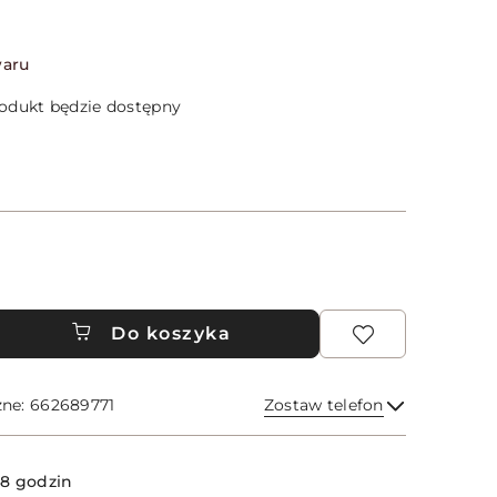
waru
dukt będzie dostępny
Do koszyka
zne: 662689771
Zostaw telefon
Wyślij
8 godzin